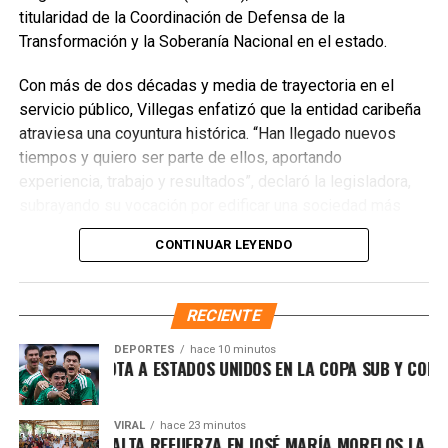
titularidad de la Coordinación de Defensa de la
Transformación y la Soberanía Nacional en el estado.
Con más de dos décadas y media de trayectoria en el
servicio público, Villegas enfatizó que la entidad caribeña
atraviesa una coyuntura histórica. “Han llegado nuevos
Recibe las noticias al instante
tiempos y quiero ser parte de ellos, aportando
experiencia, trabajo y resultados”, declaró la legisladora,
Únete al canal oficial de WhatsApp de
subrayando su vocación por edificar una sociedad más
Quinto Poder
y recibe las noticias más
justa, unida y equitativa.
importantes de Quintana Roo directamente
CONTINUAR LEYENDO
en tu teléfono.
El perfil de Villegas destaca por su labor previa en el
Sistema DIF y la Secretaría de Desarrollo Social,
RECIENTE
Unirme al canal de WhatsApp
priorizando la atención a sectores vulnerables. Asimismo,
es ampliamente reconocida por abanderar el fuerte
DEPORTES
hace 10 minutos
ÉXICO DERROTA A ESTADOS UNIDOS EN LA COPA SUB Y CONFIR
movimiento ciudadano contra la concesionaria Aguakan,
exigiendo soluciones definitivas al deficiente suministro
hídrico en los municipios de Benito Juárez, Isla Mujeres,
VIRAL
hace 23 minutos
NA PATY PERALTA REFUERZA EN JOSÉ MARÍA MORELOS LA DEFEN
Playa del Carmen y Puerto Morelos.