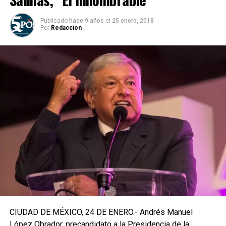
Publicado
hace 9 años
el
25 enero, 2018
Por
Redaccion
CIUDAD DE MÉXICO, 24 DE ENERO.- Andrés Manuel
López Obrador, precandidato a la Presidencia de la