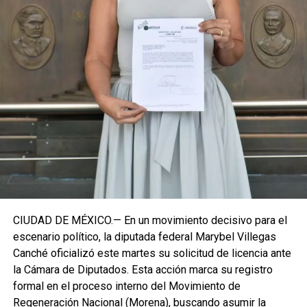
Con esta determinación, el senador abre una etapa
decisiva en su trayectoria pública, apostando por una
estrategia de cercanía ciudadana. Su retorno a Quintana
Roo busca garantizar la cohesión de las estructuras de
izquierda de cara a los próximos retos políticos. El relevo
institucional se procesará conforme a los tiempos legales
establecidos, manteniendo la continuidad de la
representación parlamentaria del estado.
Fuente: 5to Poder Agencia de Noticias
CIUDAD DE MÉXICO.— En un movimiento decisivo para el
escenario político, la diputada federal Marybel Villegas
Canché oficializó este martes su solicitud de licencia ante
la Cámara de Diputados. Esta acción marca su registro
formal en el proceso interno del Movimiento de
Regeneración Nacional (Morena), buscando asumir la