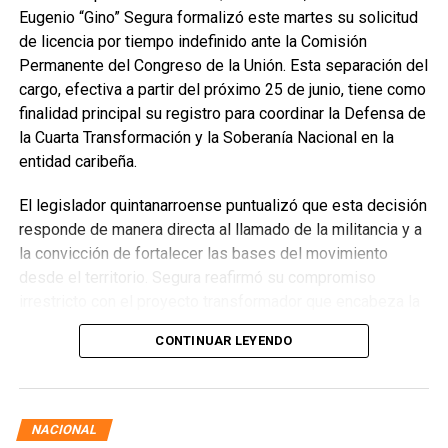
Eugenio “Gino” Segura formalizó este martes su solicitud
de licencia por tiempo indefinido ante la Comisión
Permanente del Congreso de la Unión. Esta separación del
cargo, efectiva a partir del próximo 25 de junio, tiene como
finalidad principal su registro para coordinar la Defensa de
la Cuarta Transformación y la Soberanía Nacional en la
entidad caribeña.
El legislador quintanarroense puntualizó que esta decisión
responde de manera directa al llamado de la militancia y a
la convicción de fortalecer las bases del movimiento
desde el territorio. Segura reafirmó su compromiso
irrestricto con el proyecto transformador que encabeza la
presidenta de la República, Claudia Sheinbaum Pardo,
CONTINUAR LEYENDO
asegurando que la consolidación del bienestar social
demanda un despliegue operativo de tiempo completo
junto a las familias de su estado natal.
NACIONAL