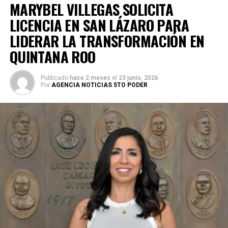
MARYBEL VILLEGAS SOLICITA
LICENCIA EN SAN LÁZARO PARA
LIDERAR LA TRANSFORMACIÓN EN
QUINTANA ROO
Publicado
hace 2 meses
el
23 junio, 2026
Por
AGENCIA NOTICIAS 5TO PODER
Durante su encargo en la Cámara Alta, Gino Segura centró
su agenda legislativa en iniciativas orientadas a
robustecer el desarrollo económico, la sustentabilidad
turística y la equidad social. Sin embargo, enfatizó que la
coyuntura actual exige priorizar la organización comunitaria
para asegurar la continuidad del proyecto político en la
región sureste del país.