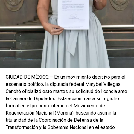
Roo busca garantizar la cohesión de las estructuras de
izquierda de cara a los próximos retos políticos. El relevo
institucional se procesará conforme a los tiempos legales
establecidos, manteniendo la continuidad de la
representación parlamentaria del estado.
Fuente: 5to Poder Agencia de Noticias
CIUDAD DE MÉXICO.— En un movimiento decisivo para el
escenario político, la diputada federal Marybel Villegas
Canché oficializó este martes su solicitud de licencia ante
la Cámara de Diputados. Esta acción marca su registro
formal en el proceso interno del Movimiento de
Regeneración Nacional (Morena), buscando asumir la
titularidad de la Coordinación de Defensa de la
Transformación y la Soberanía Nacional en el estado.