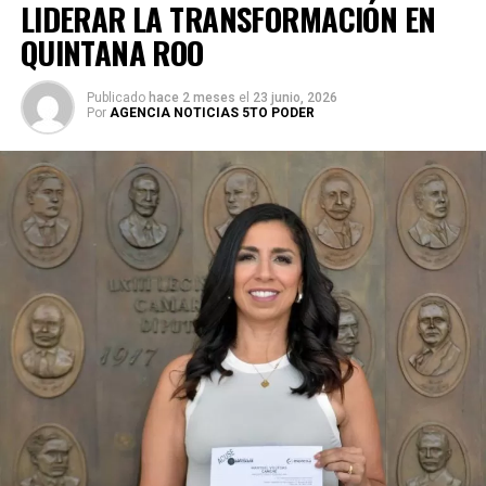
LIDERAR LA TRANSFORMACIÓN EN
QUINTANA ROO
Publicado
hace 2 meses
el
23 junio, 2026
Por
AGENCIA NOTICIAS 5TO PODER
Durante su encargo en la Cámara Alta, Gino Segura centró
su agenda legislativa en iniciativas orientadas a
robustecer el desarrollo económico, la sustentabilidad
turística y la equidad social. Sin embargo, enfatizó que la
coyuntura actual exige priorizar la organización comunitaria
para asegurar la continuidad del proyecto político en la
región sureste del país.
Con esta determinación, el senador abre una etapa
decisiva en su trayectoria pública, apostando por una
estrategia de cercanía ciudadana. Su retorno a Quintana