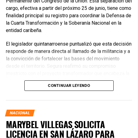
Permanente del Congreso de la Unión. Esta separación del
cargo, efectiva a partir del próximo 25 de junio, tiene como
finalidad principal su registro para coordinar la Defensa de
la Cuarta Transformación y la Soberanía Nacional en la
entidad caribeña.
El legislador quintanarroense puntualizó que esta decisión
responde de manera directa al llamado de la militancia y a
la convicción de fortalecer las bases del movimiento
desde el territorio. Segura reafirmó su compromiso
irrestricto con el proyecto transformador que encabeza la
presidenta de la República, Claudia Sheinbaum Pardo,
CONTINUAR LEYENDO
asegurando que la consolidación del bienestar social
demanda un despliegue operativo de tiempo completo
junto a las familias de su estado natal.
NACIONAL
MARYBEL VILLEGAS SOLICITA
LICENCIA EN SAN LÁZARO PARA