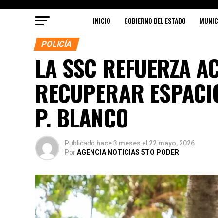
INICIO
GOBIERNO DEL ESTADO
MUNIC
POLICÍA
LA SSC REFUERZA A
RECUPERAR ESPACI
P. BLANCO
Publicado
hace 3 meses
el
22 mayo, 2026
Por
AGENCIA NOTICIAS 5TO PODER