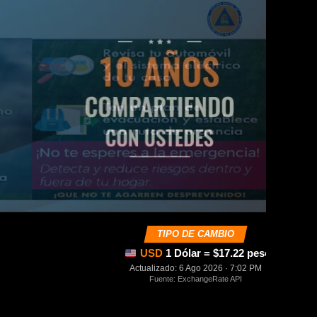
TIPO DE CAMBIO
USD
1 Dólar = $17.22 pesos mexica
Actualizado: 6 Ago 2026 · 7:02 PM
Fuente: ExchangeRate API