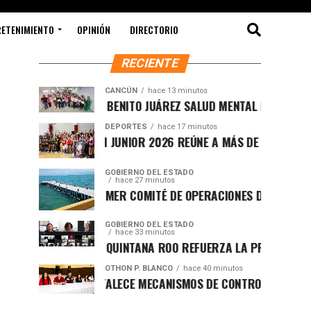
RETENIMIENTO
OPINIÓN
DIRECTORIO
RECIENTE
CANCÚN
hace 13 minutos
PRIORIZA DIF BENITO JUÁREZ SALUD MENTAL DE PERSONAS CU
DEPORTES
hace 17 minutos
COPA CANCÚN JUNIOR 2026 REÚNE A MÁS DE 160 EQUIPOS EN UN
GOBIERNO DEL ESTADO
hace 27 minutos
INSTALAN PRIMER COMITÉ DE OPERACIONES DEL MUELLE DE PE
GOBIERNO DEL ESTADO
hace 33 minutos
GOBIERNO DE QUINTANA ROO REFUERZA LA PREVENCIÓN DE LA 
OTHON P. BLANCO
hace 40 minutos
AGEPRO FORTALECE MECANISMOS DE CONTROL INTERNO Y TRANS