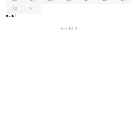
30
31
« Jul
ANUNCIO