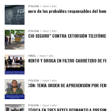
POLICÍA
hace 1 año
 captura al primero de los probables responsables del homicid
POLICÍA
hace 1 año
ERATIVO “NEGOCIO SEGURO” CONTRA EXTORSIÓN TELEFÓNICA E
VIRAL
hace 1 año
EGURAN ARMAMENTO Y DROGA EN FILTRO CARRETERO DE FELIP
POLICÍA
hace 1 año
TENIDO EN CANCÚN: TENÍA ORDEN DE APREHENSIÓN POR FEMINI
POLICÍA
hace 1 año
TENCIÓN ESTRATÉGICA EN TRES REYES DESMANTELA PRESUNT