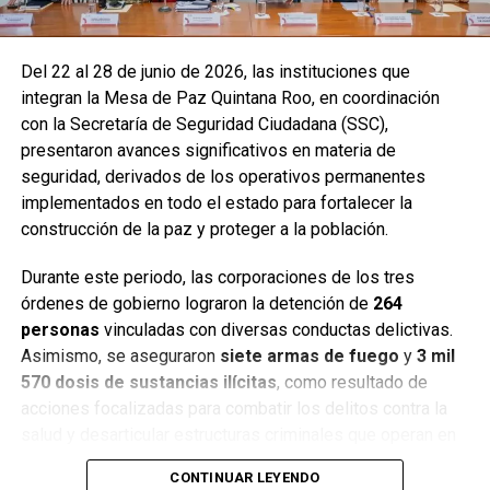
Del 22 al 28 de junio de 2026, las instituciones que
integran la Mesa de Paz Quintana Roo, en coordinación
con la Secretaría de Seguridad Ciudadana (SSC),
presentaron avances significativos en materia de
seguridad, derivados de los operativos permanentes
implementados en todo el estado para fortalecer la
construcción de la paz y proteger a la población.
Durante este periodo, las corporaciones de los tres
órdenes de gobierno lograron la detención de
264
personas
vinculadas con diversas conductas delictivas.
Asimismo, se aseguraron
siete armas de fuego
y
3 mil
570 dosis de sustancias ilícitas
, como resultado de
acciones focalizadas para combatir los delitos contra la
salud y desarticular estructuras criminales que operan en
distintos municipios.
CONTINUAR LEYENDO