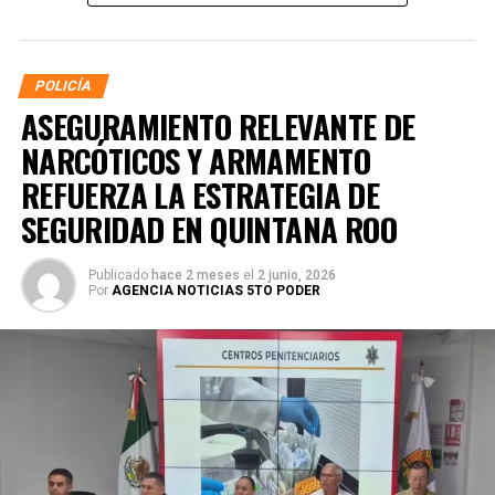
POLICÍA
ASEGURAMIENTO RELEVANTE DE
NARCÓTICOS Y ARMAMENTO
REFUERZA LA ESTRATEGIA DE
SEGURIDAD EN QUINTANA ROO
Publicado
hace 2 meses
el
2 junio, 2026
Por
AGENCIA NOTICIAS 5TO PODER
La coordinación tecnológica del C5 y el despliegue
operativo en campo permitieron la recuperación de
105
vehículos
relacionados con reportes de robo o probables
hechos delictivos. Además, se realizaron
24 mil 622
revisiones preventivas
a personas y unidades
vehiculares, reforzando la vigilancia en zonas estratégicas