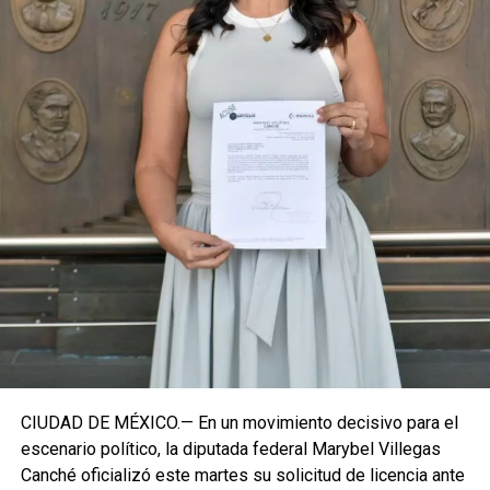
para asegurar la continuidad del proyecto político en la
región sureste del país.
Con esta determinación, el senador abre una etapa
decisiva en su trayectoria pública, apostando por una
estrategia de cercanía ciudadana. Su retorno a Quintana
Roo busca garantizar la cohesión de las estructuras de
izquierda de cara a los próximos retos políticos. El relevo
institucional se procesará conforme a los tiempos legales
establecidos, manteniendo la continuidad de la
representación parlamentaria del estado.
Fuente: 5to Poder Agencia de Noticias
CIUDAD DE MÉXICO.— En un movimiento decisivo para el
escenario político, la diputada federal Marybel Villegas
Canché oficializó este martes su solicitud de licencia ante