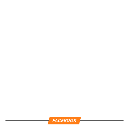
Quinto Poder
y recibe las noticias más
importantes de Quintana Roo directamente
en tu teléfono.
Unirme al canal de WhatsApp
FACEBOOK