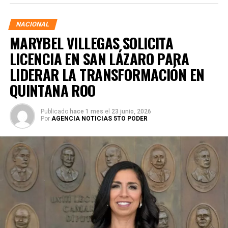
junto a las familias de su estado natal.
NACIONAL
MARYBEL VILLEGAS SOLICITA
LICENCIA EN SAN LÁZARO PARA
LIDERAR LA TRANSFORMACIÓN EN
QUINTANA ROO
Publicado
hace 1 mes
el
23 junio, 2026
Por
AGENCIA NOTICIAS 5TO PODER
Durante su encargo en la Cámara Alta, Gino Segura centró
su agenda legislativa en iniciativas orientadas a
robustecer el desarrollo económico, la sustentabilidad
turística y la equidad social. Sin embargo, enfatizó que la
coyuntura actual exige priorizar la organización comunitaria