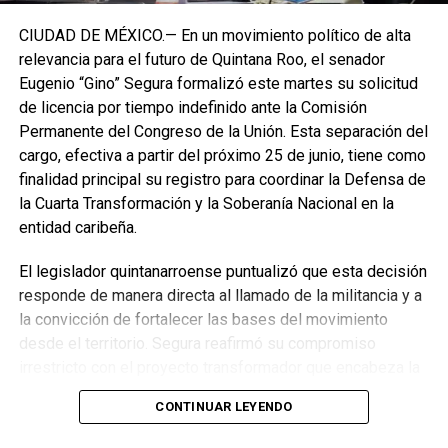
CIUDAD DE MÉXICO.— En un movimiento político de alta
relevancia para el futuro de Quintana Roo, el senador
Eugenio “Gino” Segura formalizó este martes su solicitud
de licencia por tiempo indefinido ante la Comisión
Permanente del Congreso de la Unión. Esta separación del
cargo, efectiva a partir del próximo 25 de junio, tiene como
finalidad principal su registro para coordinar la Defensa de
la Cuarta Transformación y la Soberanía Nacional en la
entidad caribeña.
El legislador quintanarroense puntualizó que esta decisión
responde de manera directa al llamado de la militancia y a
la convicción de fortalecer las bases del movimiento
desde el territorio. Segura reafirmó su compromiso
irrestricto con el proyecto transformador que encabeza la
presidenta de la República, Claudia Sheinbaum Pardo,
CONTINUAR LEYENDO
asegurando que la consolidación del bienestar social
demanda un despliegue operativo de tiempo completo