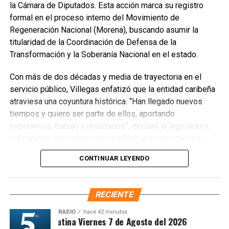
la Cámara de Diputados. Esta acción marca su registro
formal en el proceso interno del Movimiento de
Regeneración Nacional (Morena), buscando asumir la
titularidad de la Coordinación de Defensa de la
Transformación y la Soberanía Nacional en el estado.
Con más de dos décadas y media de trayectoria en el
servicio público, Villegas enfatizó que la entidad caribeña
atraviesa una coyuntura histórica. “Han llegado nuevos
Recibe las noticias al instante
tiempos y quiero ser parte de ellos, aportando
experiencia, trabajo y resultados”, declaró la legisladora,
Únete al canal oficial de WhatsApp de
subrayando su vocación por edificar una sociedad más
Quinto Poder
y recibe las noticias más
justa, unida y equitativa.
importantes de Quintana Roo directamente
CONTINUAR LEYENDO
en tu teléfono.
El perfil de Villegas destaca por su labor previa en el
Sistema DIF y la Secretaría de Desarrollo Social,
RECIENTE
Unirme al canal de WhatsApp
priorizando la atención a sectores vulnerables. Asimismo,
es ampliamente reconocida por abanderar el fuerte
RADIO
hace 42 minutos
Sintesis Matutina Viernes 7 de Agosto del 2026
movimiento ciudadano contra la concesionaria Aguakan,