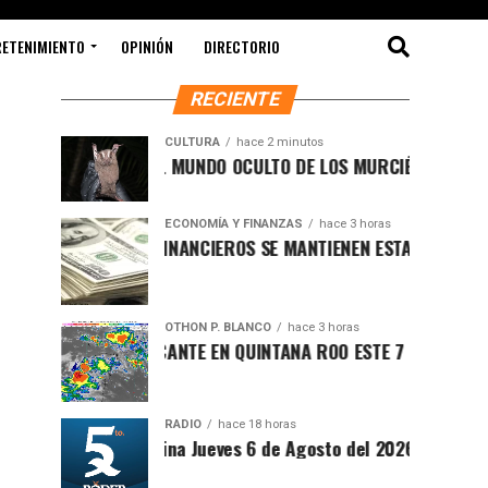
RETENIMIENTO
OPINIÓN
DIRECTORIO
RECIENTE
CULTURA
hace 2 minutos
DESCUBRE EL MUNDO OCULTO DE LOS MURCIÉLAGOS EN COZU
ECONOMÍA Y FINANZAS
hace 3 horas
MERCADOS FINANCIEROS SE MANTIENEN ESTABLES MIENTRAS E
OTHON P. BLANCO
hace 3 horas
CLIMA SOFOCANTE EN QUINTANA ROO ESTE 7 DE AGOSTO DE 2
RADIO
hace 18 horas
Síntesis Matutina Jueves 6 de Agosto del 2026