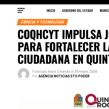
INICIO
GOBIERNO DEL ESTADO
MUNIC
CIENCIA Y TECNOLOGÍA
COQHCYT IMPULSA 
PARA FORTALECER L
CIUDADANA EN QUI
Publicado
hace 2 meses
el
30 mayo, 2026
Por
AGENCIA NOTICIAS 5TO PODER