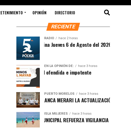
RETENIMIENTO
OPINIÓN
DIRECTORIO
RECIENTE
RADIO
hace 2 horas
íntesis Matutina Jueves 6 de Agosto del 2026
EN LA OPINIÓN DE:
hace 3 horas
Sociedad ofendida e impotente
PUERTO MORELOS
hace 3 horas
RESENTA BLANCA MERARI LA ACTUALIZACIÓN DEL ATLAS DE PE
ISLA MUJERES
hace 3 horas
OBIERNO MUNICIPAL REFUERZA VIGILANCIA CON GUARDAVIDAS