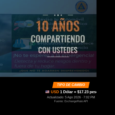
TIPO DE CAMBIO
USD
1 Dólar = $17.23 pesos mexica
Actualizado: 5 Ago 2026 · 7:02 PM
Fuente: ExchangeRate API