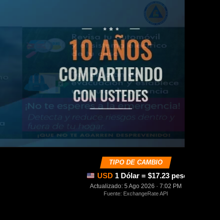
TIPO DE CAMBIO
USD
1 Dólar = $17.23 pesos mexica
Actualizado: 5 Ago 2026 · 7:02 PM
Fuente: ExchangeRate API