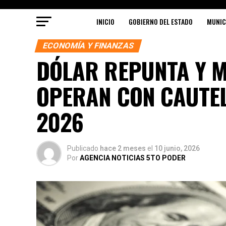
INICIO
GOBIERNO DEL ESTADO
MUNIC
ECONOMÍA Y FINANZAS
DÓLAR REPUNTA Y 
OPERAN CON CAUTELA
2026
Publicado
hace 2 meses
el
10 junio, 2026
Por
AGENCIA NOTICIAS 5TO PODER