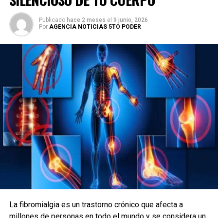
Publicado
hace 2 meses
el
9 junio, 2026
Por
AGENCIA NOTICIAS 5TO PODER
La fibromialgia es un trastorno crónico que afecta a
millones de personas en todo el mundo y se considera un