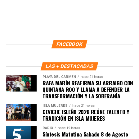
Recibe las noticias al instante
Únete al canal oficial de WhatsApp de
FACEBOOK
Quinto Poder
y recibe las noticias más
importantes de Quintana Roo directamente
en tu teléfono.
LAS + DESTACADAS
Unirme al canal de WhatsApp
PLAYA DEL CARMEN
hace 21 horas
RAFA MARÍN REAFIRMA SU ARRAIGO CON
QUINTANA ROO Y LLAMA A DEFENDER LA
TRANSFORMACIÓN Y LA SOBERANÍA
ISLA MUJERES
hace 21 horas
CEVICHE ISLEÑO 2026 REÚNE TALENTO Y
TRADICIÓN EN ISLA MUJERES
RADIO
hace 19 horas
Síntesis Matutina Sabado 8 de Agosto