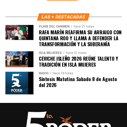
claros para su administración y operación, asegurando que
el desarrollo económico se traduzca en bienestar y
nuevas oportunidades para la población del sur.
LAS + DESTACADAS
PLAYA DEL CARMEN
hace 21 horas
Bajo esta visión, Chetumal avanza como un punto
RAFA MARÍN REAFIRMA SU ARRAIGO CON
estratégico para la diversificación económica de Quintana
QUINTANA ROO Y LLAMA A DEFENDER LA
Roo, reafirmando el compromiso del gobierno estatal de
TRANSFORMACIÓN Y LA SOBERANÍA
construir un futuro con prosperidad compartida.
ISLA MUJERES
hace 21 horas
CEVICHE ISLEÑO 2026 REÚNE TALENTO Y
Fuente: 5to Poder Agencia de Noticias
TRADICIÓN EN ISLA MUJERES
RADIO
hace 19 horas
Síntesis Matutina Sabado 8 de Agosto
del 2026