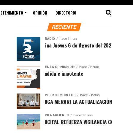
RETENIMIENTO
OPINIÓN
DIRECTORIO
RECIENTE
RADIO
hace 1 hora
Síntesis Matutina Jueves 6 de Agosto del 2026
EN LA OPINIÓN DE:
hace 2 horas
Sociedad ofendida e impotente
PUERTO MORELOS
hace 2 horas
PRESENTA BLANCA MERARI LA ACTUALIZACIÓN DEL ATLAS DE P
ISLA MUJERES
hace 3 horas
GOBIERNO MUNICIPAL REFUERZA VIGILANCIA CON GUARDAVIDAS