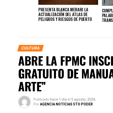
PRESENTA BLANCA MERARI LA
CUMPL
ACTUALIZACIÓN DEL ATLAS DE
PALAB
PELIGROS Y RIESGOS DE PUERTO
TRANS
MORELOS
PUERT
CULTURA
ABRE LA FPMC INSC
GRATUITO DE MANUA
ARTE”
Publicado
hace 1 día
el
5 agosto, 2026
Por
AGENCIA NOTICIAS 5TO PODER