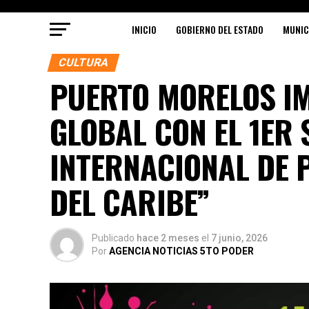
INICIO
GOBIERNO DEL ESTADO
MUNIC
CULTURA
PUERTO MORELOS I
GLOBAL CON EL 1ER
INTERNACIONAL DE 
DEL CARIBE”
Publicado
hace 2 meses
el
7 junio, 2026
Por
AGENCIA NOTICIAS 5TO PODER