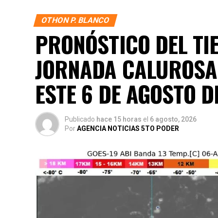
AGOST
OTHON P. BLANCO
PRONÓSTICO DEL TI
JORNADA CALUROSA
ESTE 6 DE AGOSTO D
Publicado
hace 15 horas
el
6 agosto, 2026
Por
AGENCIA NOTICIAS 5TO PODER