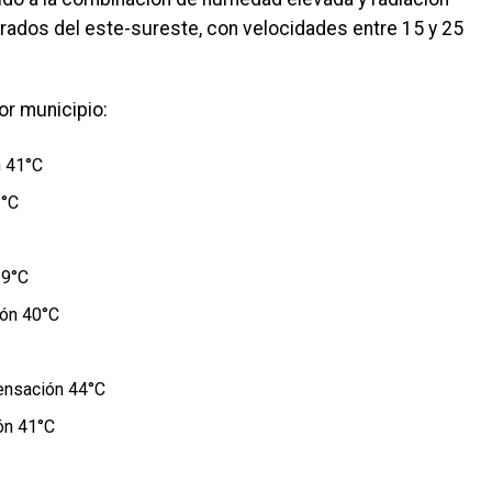
rados del este-sureste, con velocidades entre 15 y 25
or municipio:
n 41°C
2°C
39°C
ón 40°C
ensación 44°C
ón 41°C