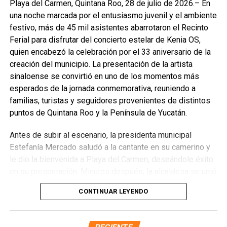
Playa del Carmen, Quintana Roo, 28 de julio de 2026.– En
cierre coral con temas tradicionales como “Go down
una noche marcada por el entusiasmo juvenil y el ambiente
Moses” y “Joshua fit the battle of Jericho”.
festivo, más de 45 mil asistentes abarrotaron el Recinto
Ferial para disfrutar del concierto estelar de Kenia OS,
Fuente: 5to Poder Agencia de Noticias
quien encabezó la celebración por el 33 aniversario de la
creación del municipio. La presentación de la artista
sinaloense se convirtió en uno de los momentos más
esperados de la jornada conmemorativa, reuniendo a
familias, turistas y seguidores provenientes de distintos
puntos de Quintana Roo y la Península de Yucatán.
Antes de subir al escenario, la presidenta municipal
Estefanía Mercado saludó a la cantante en su camerino y
le dio la bienvenida a Playa del Carmen, deseándole éxito
en su presentación. Minutos después, la alcaldesa se unió
a los miles de asistentes que celebraron una noche de
CONTINUAR LEYENDO
música, convivencia y alegría en un ambiente
completamente familiar.