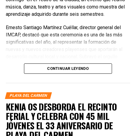
música, danza, teatro y artes visuales como muestra del
aprendizaje adquirido durante seis semestres.
Ernesto Santiago Martínez Cuéllar, director general del
IMCAP, destacó que esta ceremonia es una de las más
significativas del año, al representar la formación de
nuevas y nuevos creadores playenses que aportarán al
desarrollo cultural local y nacional. Subrayó el orgullo
compartido entre familias, docentes y el propio instituto
CONTINUAR LEYENDO
por el compromiso demostrado por la XI Generación.
PLAYA DEL CARMEN
KENIA OS DESBORDA EL RECINTO
FERIAL Y CELEBRA CON 45 MIL
JÓVENES EL 33 ANIVERSARIO DE
PLAYA DEL CARMEN