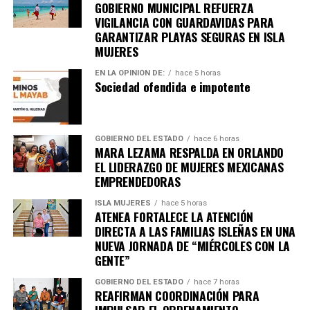
GOBIERNO MUNICIPAL REFUERZA
VIGILANCIA CON GUARDAVIDAS PARA
GARANTIZAR PLAYAS SEGURAS EN ISLA
MUJERES
EN LA OPINIÓN DE:
hace 5 horas
Sociedad ofendida e impotente
GOBIERNO DEL ESTADO
hace 6 horas
MARA LEZAMA RESPALDA EN ORLANDO
Recibe las noticias al instante
EL LIDERAZGO DE MUJERES MEXICANAS
EMPRENDEDORAS
Únete al canal oficial de WhatsApp de
Quinto Poder
y recibe las noticias más
ISLA MUJERES
hace 5 horas
ATENEA FORTALECE LA ATENCIÓN
importantes de Quintana Roo directamente
DIRECTA A LAS FAMILIAS ISLEÑAS EN UNA
en tu teléfono.
NUEVA JORNADA DE “MIÉRCOLES CON LA
GENTE”
Unirme al canal de WhatsApp
GOBIERNO DEL ESTADO
hace 7 horas
REAFIRMAN COORDINACIÓN PARA