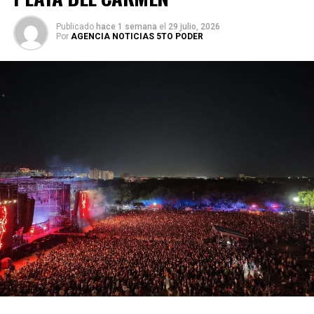
Publicado
hace 1 semana
el
29 julio, 2026
Por
AGENCIA NOTICIAS 5TO PODER
El cuerpo docente, integrado por especialistas en Artes
Visuales, Teatro, Música y Danza, acompañó a las y los
estudiantes en su proceso formativo. En representación
del alumnado, Zunduri Dávalos agradeció el apoyo familiar
y académico, resaltando que el arte exige disciplina,
empatía y perseverancia.
La gala incluyó la exposición “Aves de paso”, con obras
pictóricas inspiradas en el vuelo de las aves; el collage
musical “Piezas varias de tiempo”; escenografías de
danza contemporánea y mexicana; la puesta en escena
“Derecho es mi pasión”; y el número dancístico “El arte de
florecer en suelo ajeno”. También se presentó el ensamble
musical “Un derecho de nacimiento”, integrado por 14
estudiantes, seguido de piezas clásicas al piano y un