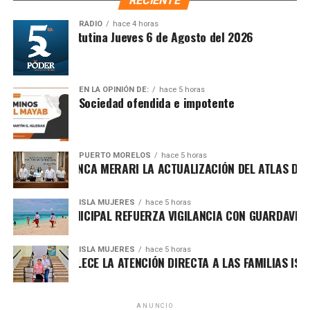
RECIENTE
Recibe las noticias al instante
RADIO
hace 4 horas
Síntesis Matutina Jueves 6 de Agosto del 2026
Únete al canal oficial de WhatsApp de
Quinto Poder
y recibe las noticias más
importantes de Quintana Roo directamente
en tu teléfono.
EN LA OPINIÓN DE:
hace 5 horas
Sociedad ofendida e impotente
Unirme al canal de WhatsApp
PUERTO MORELOS
hace 5 horas
ESENTA BLANCA MERARI LA ACTUALIZACIÓN DEL ATLAS DE PELI
ISLA MUJERES
hace 5 horas
BIERNO MUNICIPAL REFUERZA VIGILANCIA CON GUARDAVIDAS P
Kenia OS hizo vibrar al público con un espectáculo lleno
de energía, efectos visuales y una selección de sus
éxitos más populares, entre ellos “Malas Decisiones”, “Mi
ISLA MUJERES
hace 5 horas
ENEA FORTALECE LA ATENCIÓN DIRECTA A LAS FAMILIAS ISLEÑA
Salida Contigo”, “AyMami”, “Belladona”, “Ruleta Rusa”,
“Toketeo”, “Bonita”, “Flores”, “Mentiroso” y “Tommy &
Pamela”, tema que grabó junto a Peso Pluma y que se
ANUNCIO