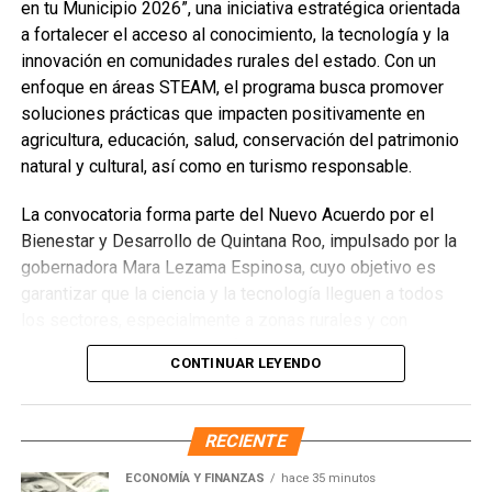
en tu Municipio 2026”, una iniciativa estratégica orientada
Unirme al canal de WhatsApp
a fortalecer el acceso al conocimiento, la tecnología y la
innovación en comunidades rurales del estado. Con un
enfoque en áreas STEAM, el programa busca promover
soluciones prácticas que impacten positivamente en
agricultura, educación, salud, conservación del patrimonio
natural y cultural, así como en turismo responsable.
La convocatoria forma parte del Nuevo Acuerdo por el
Bienestar y Desarrollo de Quintana Roo, impulsado por la
gobernadora Mara Lezama Espinosa, cuyo objetivo es
garantizar que la ciencia y la tecnología lleguen a todos
los sectores, especialmente a zonas rurales y con
población indígena. Este esfuerzo pretende reducir
CONTINUAR LEYENDO
brechas de desigualdad y fomentar un desarrollo integral
con justicia social.
RECIENTE
Podrán participar instituciones de educación superior,
centros públicos, dependencias gubernamentales,
ECONOMÍA Y FINANZAS
hace 35 minutos