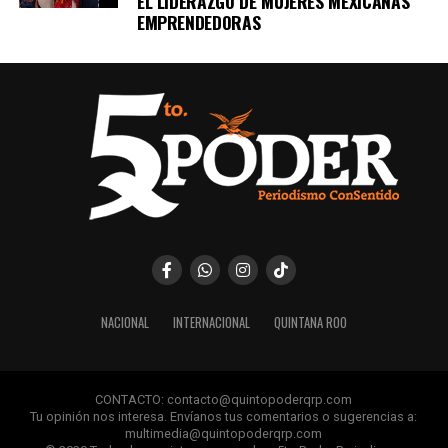
EL LIDERAZGO DE MUJERES MEXICANAS
EMPRENDEDORAS
NACIONAL
INTERNACIONAL
QUINTANA ROO
CONTACTO: contacto@quintopoderqrp.com
Tu opinión nos interesa. Envíanos tus comentarios o sugerencias a:
multimedia@quintopoderqrp.com