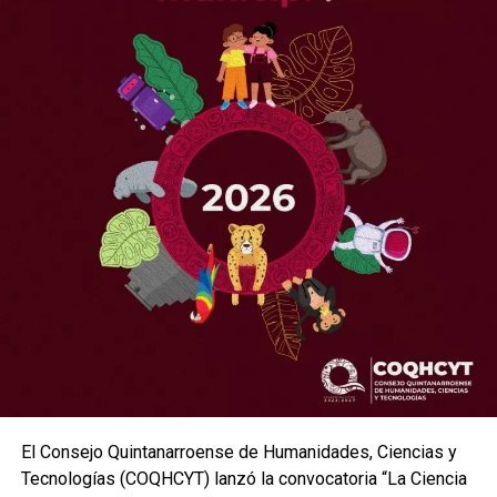
mil 750 pesos para niñas y niños de 6 a 12 años.
El director general del COQHCYT, Cristopher Malpica
Morales, destacó que estos cursos buscan inspirar a la
niñez a explorar el conocimiento y descubrir el valor de la
ciencia, la tecnología y las humanidades para construir un
mejor futuro.
Fuente: 5to Poder Agencia de Noticias
Recibe las noticias al instante
Únete al canal oficial de WhatsApp de
Quinto Poder
y recibe las noticias más
importantes de Quintana Roo directamente
El Consejo Quintanarroense de Humanidades, Ciencias y
en tu teléfono.
Tecnologías (COQHCYT) lanzó la convocatoria “La Ciencia