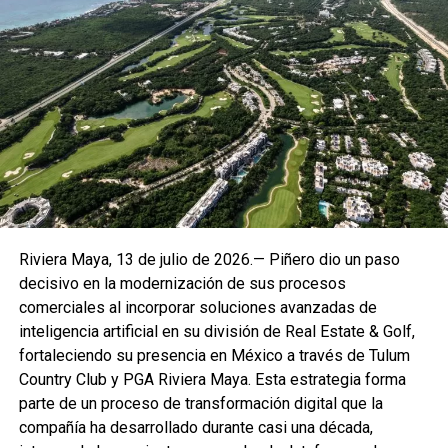
En este marco, Alday propuso incorporar una
formación
jurídica e institucional
como eje fundamental de la
capacitación, con el objetivo de que los futuros
replicadores de talleres cuenten con bases claras sobre
teoría del Estado, Estado de Derecho, división de poderes
y procedimientos administrativos comunes, como la
regularización de la tierra. Señaló que este enfoque
permitirá brindar información responsable a la ciudadanía y
Riviera Maya, 13 de julio de 2026.— Piñero dio un paso
evitar falsas expectativas.
decisivo en la modernización de sus procesos
comerciales al incorporar soluciones avanzadas de
El legislador también reconoció el liderazgo de la síndica
inteligencia artificial en su división de Real Estate & Golf,
Rifka Queruel
, destacando su labor en la defensa de los
fortaleciendo su presencia en México a través de Tulum
derechos de las y los trabajadores del municipio de Tulum
Country Club y PGA Riviera Maya. Esta estrategia forma
y su compromiso con la legalidad y el servicio público.
parte de un proceso de transformación digital que la
compañía ha desarrollado durante casi una década,
La reunión marca el inicio formal del proceso interno de