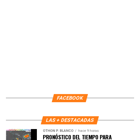
Únete al canal oficial de WhatsApp de
Quinto Poder
y recibe las noticias más
importantes de Quintana Roo directamente
en tu teléfono.
Unirme al canal de WhatsApp
FACEBOOK
LAS + DESTACADAS
OTHON P. BLANCO
hace 9 horas
PRONÓSTICO DEL TIEMPO PARA