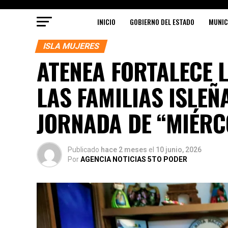
INICIO
GOBIERNO DEL ESTADO
MUNIC
ISLA MUJERES
ATENEA FORTALECE L
LAS FAMILIAS ISLEÑ
JORNADA DE “MIÉRC
Publicado
hace 2 meses
el
10 junio, 2026
Por
AGENCIA NOTICIAS 5TO PODER