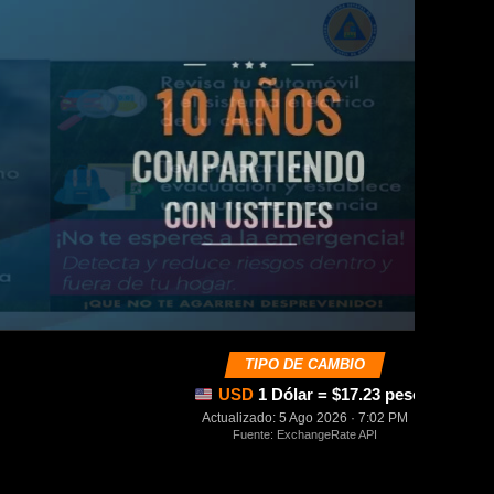
TIPO DE CAMBIO
USD
1 Dólar = $17.23 pesos mexica
Actualizado: 5 Ago 2026 · 7:02 PM
Fuente: ExchangeRate API