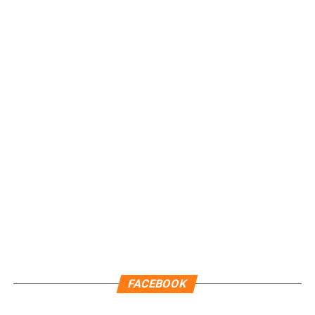
Recibe las noticias al instante
Únete al canal oficial de WhatsApp de
Quinto Poder
y recibe las noticias más
FACEBOOK
importantes de Quintana Roo directamente
en tu teléfono.