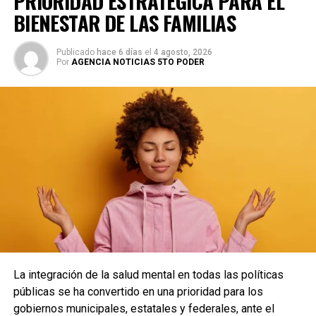
PRIORIDAD ESTRATÉGICA PARA EL
En resumen, optar por una mascarilla de sábila es una
BIENESTAR DE LAS FAMILIAS
forma sencilla y natural de consentir tu piel y darle un
aspecto rejuvenecido.
Publicado
hace 6 días
el
4 agosto, 2026
Por
AGENCIA NOTICIAS 5TO PODER
Fuente: 5to Poder Agencia de Noticias
Recibe las noticias al instante
Únete al canal oficial de WhatsApp de
Quinto Poder
y recibe las noticias más
importantes de Quintana Roo directamente
en tu teléfono.
Unirme al canal de WhatsApp
La integración de la salud mental en todas las políticas
públicas se ha convertido en una prioridad para los
gobiernos municipales, estatales y federales, ante el