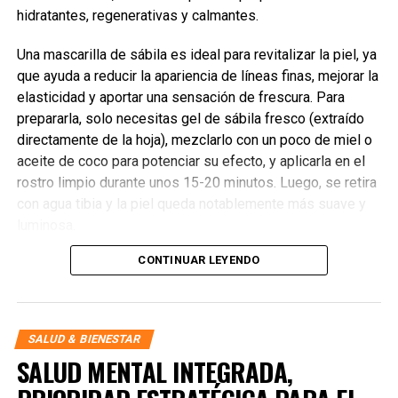
hidratantes, regenerativas y calmantes.
Una mascarilla de sábila es ideal para revitalizar la piel, ya
que ayuda a reducir la apariencia de líneas finas, mejorar la
elasticidad y aportar una sensación de frescura. Para
prepararla, solo necesitas gel de sábila fresco (extraído
directamente de la hoja), mezclarlo con un poco de miel o
aceite de coco para potenciar su efecto, y aplicarla en el
rostro limpio durante unos 15-20 minutos. Luego, se retira
con agua tibia y la piel queda notablemente más suave y
luminosa.
CONTINUAR LEYENDO
Incorporar este tipo de mascarilla en tu rutina semanal es
una excelente manera de mantener un cuidado de la piel
natural y efectivo, sin recurrir a productos químicos
agresivos. Además, la sábila es fácil de conseguir y muy
SALUD & BIENESTAR
económica, lo que la convierte en una opción accesible
SALUD MENTAL INTEGRADA,
para todos.