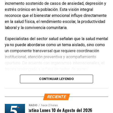
incremento sostenido de casos de ansiedad, depresión y
estrés crónico en la población. Esta visión integral
reconoce que el bienestar emocional influye directamente
en la salud física, el rendimiento escolar, la productividad
laboral y la convivencia comunitaria.
Especialistas del sector salud señalan que la salud mental
ya no puede abordarse como un tema aislado, sino como
un componente transversal que requiere coordinación
institucional, atención preventiva y acompañamiento
oportuno. De acuerdo con organismos internacionales, el
estrés prolongado y la falta de redes de apoyo
incrementan el riesgo de enfermedades cardiovasculares,
CONTINUAR LEYENDO
trastornos del sueño y consumo de sustancias, afectando
especialmente a adolescentes y jóvenes.
RECIENTE
En este contexto, los municipios han comenzado a
fortalecer programas de intervención temprana,
RADIO
hace 2 horas
Síntesis Matutina Lunes 10 de Agosto del 2026
capacitación para personal operativo, campañas de