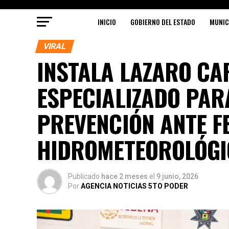
INICIO
GOBIERNO DEL ESTADO
MUNIC
VIRAL
INSTALA LAZARO CA
ESPECIALIZADO PAR
PREVENCIÓN ANTE 
HIDROMETEOROLÓGI
Publicado
hace 2 meses
el
9 junio, 2026
Por
AGENCIA NOTICIAS 5TO PODER