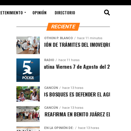
RETENIMIENTO
OPINIÓN
DIRECTORIO
RECIENTE
OTHON P. BLANCO
hace 11 minutos
MODERNIZACIÓN DE TRÁMITES DEL IMOVEQROO ACERCA SERVIC
RADIO
hace 11 horas
Sintesis Matutina Viernes 7 de Agosto del 2026
CANCÚN
hace 13 horas
PROTEGER LOS BOSQUES ES DEFENDER EL AGUA Y EL FUTURO DE
CANCÚN
hace 13 horas
RAFA MARÍN REAFIRMA EN BENITO JUÁREZ EL LLAMADO A DEFE
EN LA OPINIÓN DE:
hace 13 horas