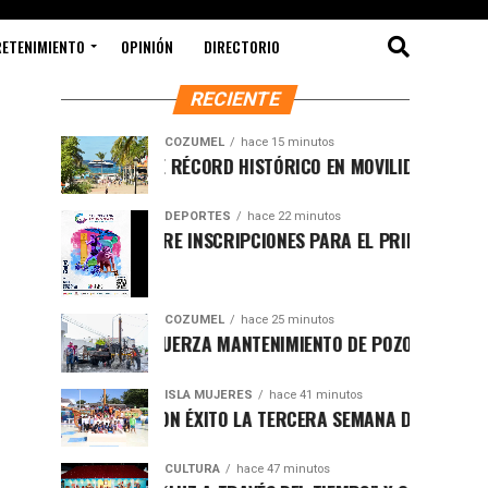
RETENIMIENTO
OPINIÓN
DIRECTORIO
RECIENTE
COZUMEL
hace 15 minutos
JULIO ROMPE RÉCORD HISTÓRICO EN MOVILIDAD MARÍTIMA Y F
DEPORTES
hace 22 minutos
COZUMEL ABRE INSCRIPCIONES PARA EL PRIMER TRIATLÓN DE
COZUMEL
hace 25 minutos
CHACÓN REFUERZA MANTENIMIENTO DE POZOS DE ABSORCIÓN
ISLA MUJERES
hace 41 minutos
CONCLUYE CON ÉXITO LA TERCERA SEMANA DEL CURSO DE VERA
CULTURA
hace 47 minutos