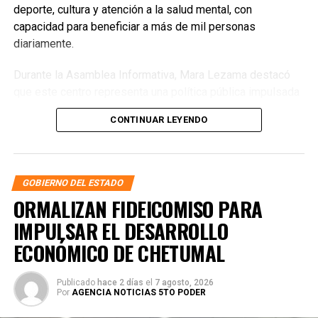
deporte, cultura y atención a la salud mental, con
capacidad para beneficiar a más de mil personas
diariamente.
Durante la Asamblea Informativa, Mara Lezama destacó
que este centro representa una política pública impulsada
por la presidenta Claudia Sheinbaum, diseñada por la
CONTINUAR LEYENDO
Secretaría de Seguridad y Protección Ciudadana que
encabeza Omar García Harfuch. Subrayó que el objetivo es
brindar alternativas reales para que niñas, niños,
adolescentes y jóvenes descubran sus talentos y cuenten
GOBIERNO DEL ESTADO
con espacios seguros para convivir, aprender y
ORMALIZAN FIDEICOMISO PARA
desarrollarse.
IMPULSAR EL DESARROLLO
ECONÓMICO DE CHETUMAL
Publicado
hace 2 días
el
7 agosto, 2026
Por
AGENCIA NOTICIAS 5TO PODER