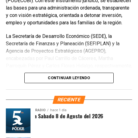
(PODECOBI). Con este instrumento jurídico, se establecen
contará con gimnasio de boxeo, trotapista, cancha techada
las bases para una administración ordenada, transparente
para voleibol, básquetbol y fútbol, además de espacios
y con visión estratégica, orientada a detonar inversión,
para expresiones artísticas y áreas de orientación
empleo y oportunidades para las familias de la región.
psicológica.
La Secretaría de Desarrollo Económico (SEDE), la
Secretaría de Finanzas y Planeación (SEFIPLAN) y la
Agencia de Proyectos Estratégicos (AGEPRO),
encabezadas por Paul Carrillo de Cáceres, Martha
Parroquín Pérez y Carlos Flores Hidalgo, respectivamente,
concretaron la firma del convenio con Banco Bancrea, S.A.,
CONTINUAR LEYENDO
que permitirá operar el fideicomiso y garantizar certeza
institucional en el desarrollo del PODECOBI Chetumal.
RECIENTE
RADIO
hace 1 día
ntesis Matutina Sabado 8 de Agosto del 2026
La presidenta municipal Estefanía Mercado informó que el
centro tendrá capacidad para atender a más de mil
personas diariamente, fortaleciendo la prevención social y