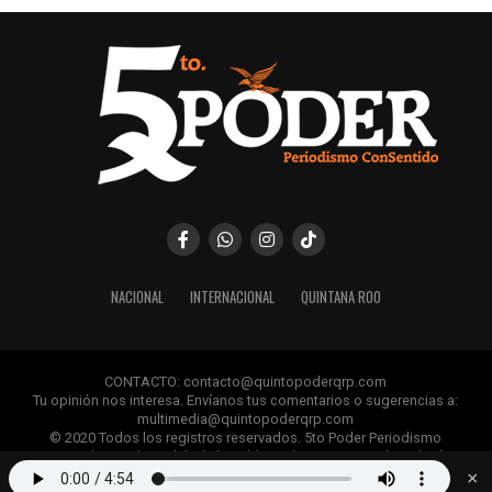
estratégico para la diversificación económica de Quintana
Roo, reafirmando el compromiso del gobierno estatal de
construir un futuro con prosperidad compartida.
Fuente: 5to Poder Agencia de Noticias
NACIONAL
INTERNACIONAL
QUINTANA ROO
CONTACTO: contacto@quintopoderqrp.com
Tu opinión nos interesa. Envíanos tus comentarios o sugerencias a:
multimedia@quintopoderqrp.com
© 2020 Todos los registros reservados. 5to Poder Periodismo
ConSentido Queda prohibida la publicación, retransmisión, edición y
cualquier uso de los contenidos sin permiso previo.
×