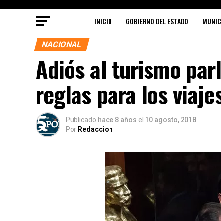
INICIO
GOBIERNO DEL ESTADO
MUNIC
NACIONAL
Adiós al turismo par
reglas para los viaje
Publicado
hace 8 años
el
10 agosto, 2018
Por
Redaccion