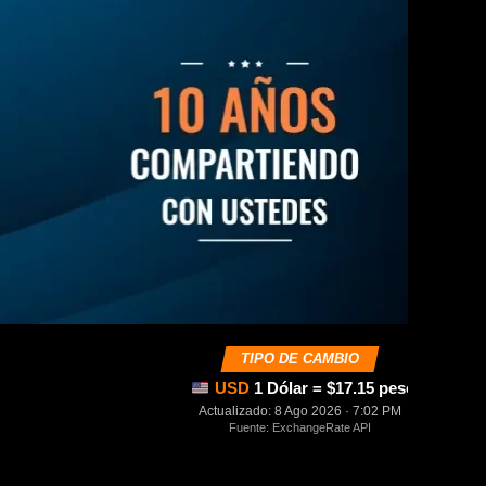
TIPO DE CAMBIO
USD
1 Dólar = $17.15 pesos mexica
Actualizado: 8 Ago 2026 · 7:02 PM
Fuente: ExchangeRate API