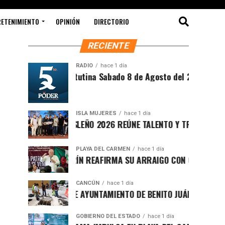
RETENIMIENTO
OPINIÓN
DIRECTORIO
RECIENTE
RADIO
hace 1 día
Síntesis Matutina Sabado 8 de Agosto del 2026
ISLA MUJERES
hace 1 día
CEVICHE ISLEÑO 2026 REÚNE TALENTO Y TRADICIÓN EN IS
PLAYA DEL CARMEN
hace 1 día
RAFA MARÍN REAFIRMA SU ARRAIGO CON QUINTANA ROO 
CANCÚN
hace 1 día
FORTALECE AYUNTAMIENTO DE BENITO JUÁREZ ACCIONES 
GOBIERNO DEL ESTADO
hace 1 día