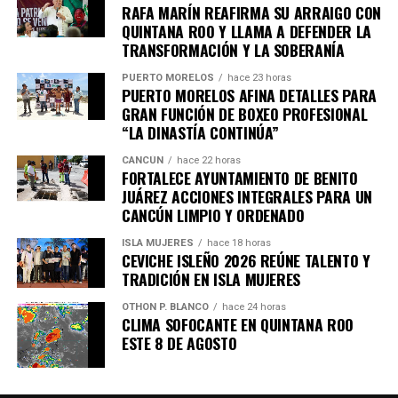
7. Uganda vive jornada violenta tras
RAFA MARÍN REAFIRMA SU ARRAIGO CON
QUINTANA ROO Y LLAMA A DEFENDER LA
arresto de Bobi Wine
TRANSFORMACIÓN Y LA SOBERANÍA
PUERTO MORELOS
hace 23 horas
Al menos siete personas murieron en enfrentamientos
PUERTO MORELOS AFINA DETALLES PARA
entre manifestantes y fuerzas de seguridad luego de la
GRAN FUNCIÓN DE BOXEO PROFESIONAL
detención del líder opositor
Bobi Wine
, trasladado en
“LA DINASTÍA CONTINÚA”
helicóptero a un destino no revelado. Organizaciones
CANCÚN
hace 22 horas
internacionales expresaron preocupación por el clima
FORTALECE AYUNTAMIENTO DE BENITO
electoral.
JUÁREZ ACCIONES INTEGRALES PARA UN
CANCÚN LIMPIO Y ORDENADO
8. Expresidente surcoreano Yoon
ISLA MUJERES
hace 18 horas
CEVICHE ISLEÑO 2026 REÚNE TALENTO Y
Suk Yeol es condenado a cinco años
TRADICIÓN EN ISLA MUJERES
OTHON P. BLANCO
hace 24 horas
Un tribunal de Corea del Sur sentenció al exmandatario a
CLIMA SOFOCANTE EN QUINTANA ROO
cinco años de prisión
por obstrucción de justicia
ESTE 8 DE AGOSTO
relacionada con la declaración de ley marcial en 2024. La
defensa anunció que apelará el fallo.