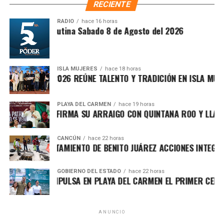
importantes de Quintana Roo directamente
occidentales reiteraron llamados a sus ciudadanos para
RECIENTE
en tu teléfono.
abandonar el territorio iraní.
RADIO
hace 16 horas
Síntesis Matutina Sabado 8 de Agosto del 2026
2. Estados Unidos pospone ataque
Unirme al canal de WhatsApp
contra Irán tras presiones
ISLA MUJERES
hace 18 horas
regionales
CHE ISLEÑO 2026 REÚNE TALENTO Y TRADICIÓN EN ISLA MUJERES
Fuentes diplomáticas señalaron que el presidente de
PLAYA DEL CARMEN
hace 19 horas
 MARÍN REAFIRMA SU ARRAIGO CON QUINTANA ROO Y LLAMA A
Estados Unidos decidió
aplazar una acción militar
contra Irán luego de recibir presiones de Arabia Saudita,
Catar e Israel, quienes advirtieron sobre el riesgo de una
CANCÚN
hace 22 horas
ALECE AYUNTAMIENTO DE BENITO JUÁREZ ACCIONES INTEGRALE
escalada regional. Washington evalúa nuevas sanciones
dirigidas a altos funcionarios iraníes.
GOBIERNO DEL ESTADO
hace 22 horas
 LEZAMA IMPULSA EN PLAYA DEL CARMEN EL PRIMER CENTRO 
3. Avanza plan internacional para la
transición política en Gaza
ANUNCIO