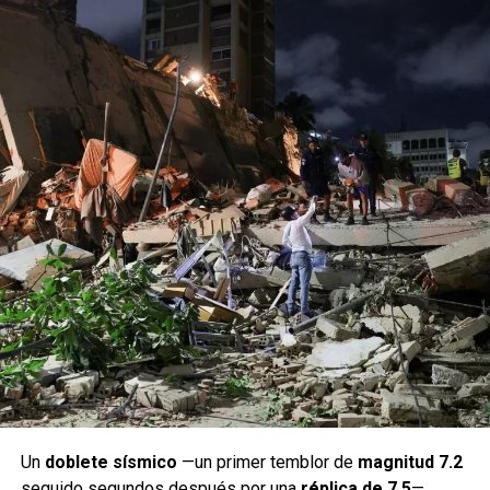
Un
doblete sísmico
—un primer temblor de
magnitud 7.2
seguido segundos después por una
réplica de 7.5
—