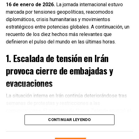
16 de enero de 2026.
La jornada internacional estuvo
marcada por tensiones geopolíticas, reacomodos
diplomáticos, crisis humanitarias y movimientos
estratégicos entre potencias globales. A continuación, un
recuento de los diez hechos más relevantes que
definieron el pulso del mundo en las últimas horas.
1. Escalada de tensión en Irán
provoca cierre de embajadas y
evacuaciones
La situación interna en Irán continúa deteriorándose tras
semanas de protestas y restricciones a las
Recibe las noticias al instante
comunicaciones. El gobierno de Nueva Zelanda anunció el
cierre de su embajada en Teherán
y la evacuación
CONTINUAR LEYENDO
Únete al canal oficial de WhatsApp de
inmediata de su personal diplomático ante el incremento
Quinto Poder
y recibe las noticias más
de riesgos para la seguridad. Diversos países