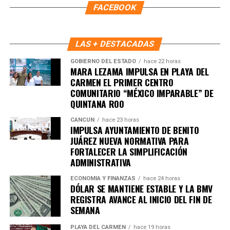
FACEBOOK
5. UE y Mercosur ultiman detalles
para firmar acuerdo histórico
LAS + DESTACADAS
Representantes de Brasil, Argentina, Paraguay y Uruguay
GOBIERNO DEL ESTADO
hace 22 horas
se reunieron con autoridades europeas para cerrar los
MARA LEZAMA IMPULSA EN PLAYA DEL
CARMEN EL PRIMER CENTRO
últimos puntos del
acuerdo comercial UE–Mercosur
,
COMUNITARIO “MÉXICO IMPARABLE” DE
cuya firma está prevista para mañana. El pacto es
QUINTANA ROO
considerado uno de los más amplios de la última década.
CANCÚN
hace 23 horas
6. Inundaciones dejan más de cien
IMPULSA AYUNTAMIENTO DE BENITO
JUÁREZ NUEVA NORMATIVA PARA
muertos en el sur de África
FORTALECER LA SIMPLIFICACIÓN
ADMINISTRATIVA
Lluvias torrenciales provocaron
inundaciones severas
ECONOMÍA Y FINANZAS
hace 24 horas
en Mozambique, Sudáfrica y Zimbabue, dejando más de
DÓLAR SE MANTIENE ESTABLE Y LA BMV
REGISTRA AVANCE AL INICIO DEL FIN DE
100 fallecidos y miles de viviendas destruidas. Equipos
SEMANA
de rescate continúan trabajando en zonas incomunicadas.
PLAYA DEL CARMEN
hace 19 horas