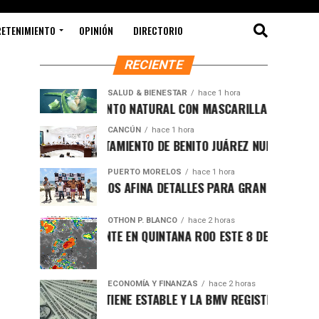
RETENIMIENTO
OPINIÓN
DIRECTORIO
RECIENTE
SALUD & BIENESTAR
hace 1 hora
EJUVENECIMIENTO NATURAL CON MASCARILLA DE SÁBILA
CANCÚN
hace 1 hora
MPULSA AYUNTAMIENTO DE BENITO JUÁREZ NUEVA NORMATIVA P
PUERTO MORELOS
hace 1 hora
UERTO MORELOS AFINA DETALLES PARA GRAN FUNCIÓN DE BOXE
OTHON P. BLANCO
hace 2 horas
LIMA SOFOCANTE EN QUINTANA ROO ESTE 8 DE AGOSTO
ECONOMÍA Y FINANZAS
hace 2 horas
ÓLAR SE MANTIENE ESTABLE Y LA BMV REGISTRA AVANCE AL INI