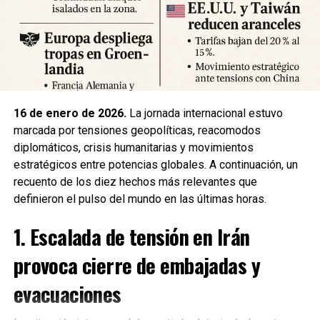
suministros básicos. Las autoridades locales han
habilitado centros de atención para damnificados y piden a
la ciudadanía priorizar la seguridad y la cooperación con
los equipos de respuesta.
Fuente: 5to Poder Agencia de Noticias
16 de enero de 2026.
La jornada internacional estuvo
marcada por tensiones geopolíticas, reacomodos
diplomáticos, crisis humanitarias y movimientos
estratégicos entre potencias globales. A continuación, un
recuento de los diez hechos más relevantes que
definieron el pulso del mundo en las últimas horas.
1. Escalada de tensión en Irán
provoca cierre de embajadas y
evacuaciones