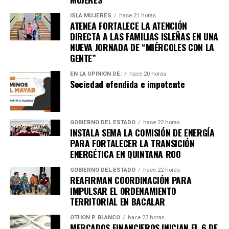
ISLA MUJERES
hace 21 horas
Lluvias torrenciales provocaron
inundaciones severas
ATENEA FORTALECE LA ATENCIÓN
en Mozambique, Sudáfrica y Zimbabue, dejando más de
DIRECTA A LAS FAMILIAS ISLEÑAS EN UNA
100 fallecidos y miles de viviendas destruidas. Equipos
NUEVA JORNADA DE “MIÉRCOLES CON LA
de rescate continúan trabajando en zonas incomunicadas.
GENTE”
7. Uganda vive jornada violenta tras
EN LA OPINIÓN DE:
hace 20 horas
Sociedad ofendida e impotente
arresto de Bobi Wine
Al menos siete personas murieron en enfrentamientos
GOBIERNO DEL ESTADO
hace 22 horas
INSTALA SEMA LA COMISIÓN DE ENERGÍA
entre manifestantes y fuerzas de seguridad luego de la
PARA FORTALECER LA TRANSICIÓN
detención del líder opositor
Bobi Wine
, trasladado en
ENERGÉTICA EN QUINTANA ROO
helicóptero a un destino no revelado. Organizaciones
GOBIERNO DEL ESTADO
hace 22 horas
internacionales expresaron preocupación por el clima
REAFIRMAN COORDINACIÓN PARA
electoral.
IMPULSAR EL ORDENAMIENTO
TERRITORIAL EN BACALAR
8. Expresidente surcoreano Yoon
OTHON P. BLANCO
hace 23 horas
MERCADOS FINANCIEROS INICIAN EL 6 DE