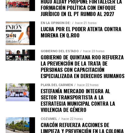
HUGO ALDAY PROPONE FORTALECER LA
Lluvias torrenciales provocaron
inundaciones severas
FORMACIÓN POLÍTICA CON ENFOQUE
JURÍDICO EN EL PT RUMBO AL 2027
en Mozambique, Sudáfrica y Zimbabue, dejando más de
100 fallecidos y miles de viviendas destruidas. Equipos
EN LA OPINIÓN DE:
hace 21 horas
de rescate continúan trabajando en zonas incomunicadas.
LUCHA POR EL PODER ATENTA CONTRA
MORENA EN Q.ROO
7. Uganda vive jornada violenta tras
arresto de Bobi Wine
GOBIERNO DEL ESTADO
hace 23 horas
GOBIERNO DE QUINTANA ROO REFUERZA
LA PREVENCIÓN DE LA TRATA DE
Al menos siete personas murieron en enfrentamientos
PERSONAS CON CAPACITACIÓN
entre manifestantes y fuerzas de seguridad luego de la
ESPECIALIZADA EN DERECHOS HUMANOS
detención del líder opositor
Bobi Wine
, trasladado en
PLAYA DEL CARMEN
hace 22 horas
helicóptero a un destino no revelado. Organizaciones
ESTEFANÍA MERCADO INTEGRA AL
internacionales expresaron preocupación por el clima
SECTOR TRANSPORTISTA A LA
ESTRATEGIA MUNICIPAL CONTRA LA
electoral.
VIOLENCIA DE GÉNERO
8. Expresidente surcoreano Yoon
COZUMEL
hace 22 horas
CHACÓN REFUERZA ACCIONES DE
Suk Yeol es condenado a cinco años
LIMPIEZA Y PREVENCIÓN EN LA COLONIA