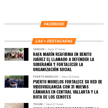
a Groenlandia con el argumento de “proteger la seguridad
del Ártico”. El movimiento ocurre en un contexto de
tensiones estratégicas con Estados Unidos por la
influencia en la región, clave para rutas marítimas y
FACEBOOK
recursos naturales.
5. UE y Mercosur ultiman detalles
LAS + DESTACADAS
para firmar acuerdo histórico
CANCÚN
hace 21 horas
RAFA MARÍN REAFIRMA EN BENITO
Representantes de Brasil, Argentina, Paraguay y Uruguay
JUÁREZ EL LLAMADO A DEFENDER LA
SOBERANÍA Y FORTALECER LA
se reunieron con autoridades europeas para cerrar los
ORGANIZACIÓN SOCIAL
últimos puntos del
acuerdo comercial UE–Mercosur
,
cuya firma está prevista para mañana. El pacto es
PUERTO MORELOS
hace 22 horas
PUERTO MORELOS FORTALECE SU RED DE
considerado uno de los más amplios de la última década.
VIDEOVIGILANCIA CON 31 NUEVAS
6. Inundaciones dejan más de cien
CÁMARAS EN CENTRAL VALLARTA Y LA
RUTA DE LOS CENOTES
muertos en el sur de África
TULUM
hace 21 horas