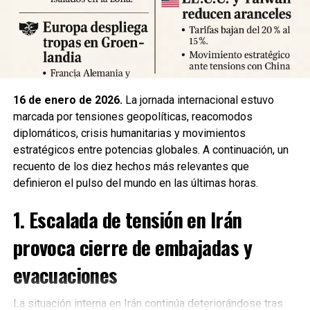
habilitado centros de atención para damnificados y piden a
la ciudadanía priorizar la seguridad y la cooperación con
los equipos de respuesta.
Fuente: 5to Poder Agencia de Noticias
16 de enero de 2026.
La jornada internacional estuvo
marcada por tensiones geopolíticas, reacomodos
diplomáticos, crisis humanitarias y movimientos
estratégicos entre potencias globales. A continuación, un
recuento de los diez hechos más relevantes que
definieron el pulso del mundo en las últimas horas.
1. Escalada de tensión en Irán
provoca cierre de embajadas y
evacuaciones
La situación interna en Irán continúa deteriorándose tras