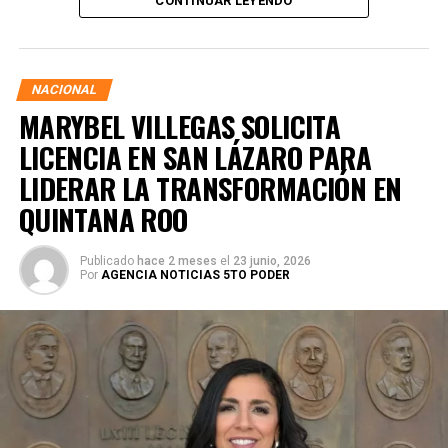
CONTINUAR LEYENDO
asegurando que la consolidación del bienestar social
demanda un despliegue operativo de tiempo completo
junto a las familias de su estado natal.
NACIONAL
MARYBEL VILLEGAS SOLICITA
LICENCIA EN SAN LÁZARO PARA
LIDERAR LA TRANSFORMACIÓN EN
QUINTANA ROO
Publicado
hace 2 meses
el
23 junio, 2026
Por
AGENCIA NOTICIAS 5TO PODER
Durante su encargo en la Cámara Alta, Gino Segura centró
su agenda legislativa en iniciativas orientadas a
robustecer el desarrollo económico, la sustentabilidad
turística y la equidad social. Sin embargo, enfatizó que la