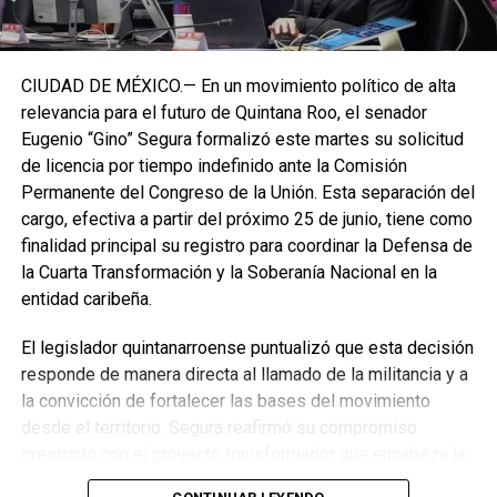
CIUDAD DE MÉXICO.— En un movimiento político de alta
relevancia para el futuro de Quintana Roo, el senador
Eugenio “Gino” Segura formalizó este martes su solicitud
de licencia por tiempo indefinido ante la Comisión
Permanente del Congreso de la Unión. Esta separación del
cargo, efectiva a partir del próximo 25 de junio, tiene como
finalidad principal su registro para coordinar la Defensa de
la Cuarta Transformación y la Soberanía Nacional en la
entidad caribeña.
El legislador quintanarroense puntualizó que esta decisión
responde de manera directa al llamado de la militancia y a
la convicción de fortalecer las bases del movimiento
desde el territorio. Segura reafirmó su compromiso
irrestricto con el proyecto transformador que encabeza la
presidenta de la República, Claudia Sheinbaum Pardo,