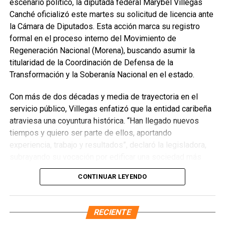
escenario político, la diputada federal Marybel Villegas
Canché oficializó este martes su solicitud de licencia ante
la Cámara de Diputados. Esta acción marca su registro
formal en el proceso interno del Movimiento de
Regeneración Nacional (Morena), buscando asumir la
titularidad de la Coordinación de Defensa de la
Transformación y la Soberanía Nacional en el estado.
Con más de dos décadas y media de trayectoria en el
servicio público, Villegas enfatizó que la entidad caribeña
atraviesa una coyuntura histórica. “Han llegado nuevos
Recibe las noticias al instante
tiempos y quiero ser parte de ellos, aportando
experiencia, trabajo y resultados”, declaró la legisladora,
Únete al canal oficial de WhatsApp de
subrayando su vocación por edificar una sociedad más
Quinto Poder
y recibe las noticias más
justa, unida y equitativa.
importantes de Quintana Roo directamente
CONTINUAR LEYENDO
en tu teléfono.
El perfil de Villegas destaca por su labor previa en el
Sistema DIF y la Secretaría de Desarrollo Social,
RECIENTE
Unirme al canal de WhatsApp
priorizando la atención a sectores vulnerables. Asimismo,