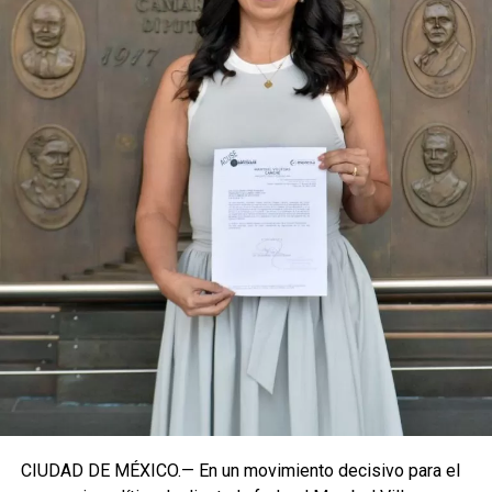
coyuntura actual exige priorizar la organización comunitaria
para asegurar la continuidad del proyecto político en la
región sureste del país.
Con esta determinación, el senador abre una etapa
decisiva en su trayectoria pública, apostando por una
estrategia de cercanía ciudadana. Su retorno a Quintana
Roo busca garantizar la cohesión de las estructuras de
izquierda de cara a los próximos retos políticos. El relevo
institucional se procesará conforme a los tiempos legales
establecidos, manteniendo la continuidad de la
representación parlamentaria del estado.
Fuente: 5to Poder Agencia de Noticias
CIUDAD DE MÉXICO.— En un movimiento decisivo para el