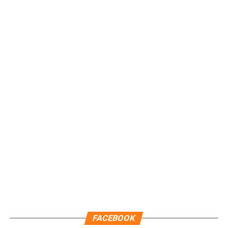
Recibe las noticias al instante
Únete al canal oficial de WhatsApp de
Quinto Poder
y recibe las noticias más
importantes de Quintana Roo directamente
en tu teléfono.
Unirme al canal de WhatsApp
FACEBOOK