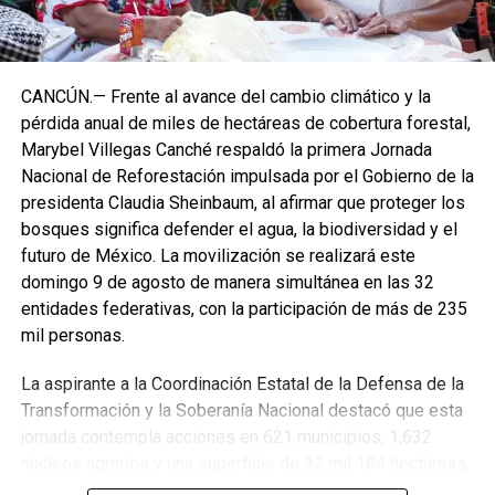
CANCÚN.— Frente al avance del cambio climático y la
pérdida anual de miles de hectáreas de cobertura forestal,
Marybel Villegas Canché respaldó la primera Jornada
Nacional de Reforestación impulsada por el Gobierno de la
presidenta Claudia Sheinbaum, al afirmar que proteger los
bosques significa defender el agua, la biodiversidad y el
futuro de México. La movilización se realizará este
domingo 9 de agosto de manera simultánea en las 32
entidades federativas, con la participación de más de 235
mil personas.
La aspirante a la Coordinación Estatal de la Defensa de la
Transformación y la Soberanía Nacional destacó que esta
jornada contempla acciones en 621 municipios, 1,632
núcleos agrarios y una superficie de 32 mil 184 hectáreas,
donde se plantarán más de 6.6 millones de árboles,