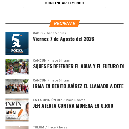
CONTINUAR LEYENDO
arbustos y plantas herbáceas, además de la dispersión de
semillas para acelerar la restauración de los ecosistemas.
Subrayó que la magnitud de este esfuerzo responde a los
RECIENTE
desafíos ambientales del país, que cada año pierde más
de 203 mil hectáreas por deforestación y enfrenta daños
RADIO
hace 5 horas
ntesis Matutina Viernes 7 de Agosto del 2026
por incendios, plagas y enfermedades.
CANCÚN
hace 6 horas
GER LOS BOSQUES ES DEFENDER EL AGUA Y EL FUTURO DE MÉXI
CANCÚN
hace 6 horas
MARÍN REAFIRMA EN BENITO JUÁREZ EL LLAMADO A DEFENDER 
EN LA OPINIÓN DE:
hace 6 horas
 POR EL PODER ATENTA CONTRA MORENA EN Q.ROO
TULUM
hace 7 horas