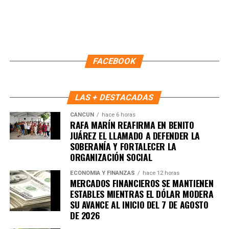
Finalmente, Marybel Villegas afirmó que reforestar es
proteger el agua, regenerar los suelos y construir
bienestar para las comunidades. “Defender nuestros
recursos naturales también significa defender nuestra
FACEBOOK
calidad de vida”, expresó.
Fuente: 5to Poder Agencia de Noticias
LAS + DESTACADAS
CANCÚN
hace 6 horas
RAFA MARÍN REAFIRMA EN BENITO
JUÁREZ EL LLAMADO A DEFENDER LA
SOBERANÍA Y FORTALECER LA
ORGANIZACIÓN SOCIAL
ECONOMÍA Y FINANZAS
hace 12 horas
MERCADOS FINANCIEROS SE MANTIENEN
ESTABLES MIENTRAS EL DÓLAR MODERA
SU AVANCE AL INICIO DEL 7 DE AGOSTO
DE 2026