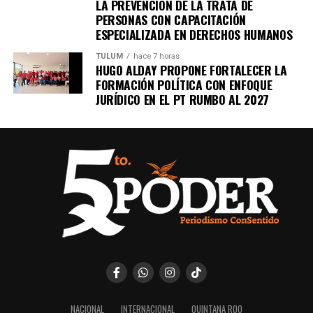
Recibe las noticias al instante
LA PREVENCIÓN DE LA TRATA DE
PERSONAS CON CAPACITACIÓN
Únete al canal oficial de WhatsApp de
ESPECIALIZADA EN DERECHOS HUMANOS
Quinto Poder
y recibe las noticias más
TULUM
hace 7 horas
importantes de Quintana Roo directamente
HUGO ALDAY PROPONE FORTALECER LA
en tu teléfono.
FORMACIÓN POLÍTICA CON ENFOQUE
JURÍDICO EN EL PT RUMBO AL 2027
Unirme al canal de WhatsApp
NACIONAL
INTERNACIONAL
QUINTANA ROO