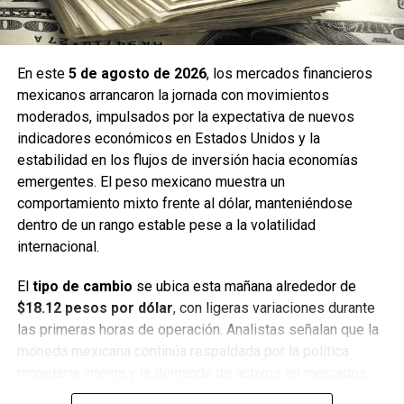
dólar estable, un IPC en terreno positivo y una inflación
controlada genera un panorama de relativa calma para los
inversionistas, aunque recomiendan mantenerse atentos a
En este
5 de agosto de 2026
, los mercados financieros
los anuncios internacionales que podrían influir en el
mexicanos arrancaron la jornada con movimientos
comportamiento del peso en los próximos días.
moderados, impulsados por la expectativa de nuevos
indicadores económicos en Estados Unidos y la
Fuente: 5to Poder Agencia de Noticias
estabilidad en los flujos de inversión hacia economías
emergentes. El peso mexicano muestra un
comportamiento mixto frente al dólar, manteniéndose
Recibe las noticias al instante
dentro de un rango estable pese a la volatilidad
internacional.
Únete al canal oficial de WhatsApp de
Quinto Poder
y recibe las noticias más
El
tipo de cambio
se ubica esta mañana alrededor de
importantes de Quintana Roo directamente
$18.12 pesos por dólar
, con ligeras variaciones durante
en tu teléfono.
las primeras horas de operación. Analistas señalan que la
moneda mexicana continúa respaldada por la política
monetaria interna y la demanda de activos en mercados
Unirme al canal de WhatsApp
emergentes, aunque persisten riesgos asociados a la