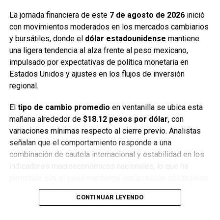
La jornada financiera de este
7 de agosto de 2026
inició
con movimientos moderados en los mercados cambiarios
y bursátiles, donde el
dólar estadounidense
mantiene
una ligera tendencia al alza frente al peso mexicano,
impulsado por expectativas de política monetaria en
Estados Unidos y ajustes en los flujos de inversión
regional.
El
tipo de cambio promedio
en ventanilla se ubica esta
mañana alrededor de
$18.12 pesos por dólar
, con
variaciones mínimas respecto al cierre previo. Analistas
señalan que el comportamiento responde a una
combinación de cautela internacional y estabilidad en los
indicadores macroeconómicos nacionales, lo que ha
permitido que el peso mantenga una posición sólida pese
a la presión externa.
CONTINUAR LEYENDO
En los bancos más importantes del país, el dólar se cotiza