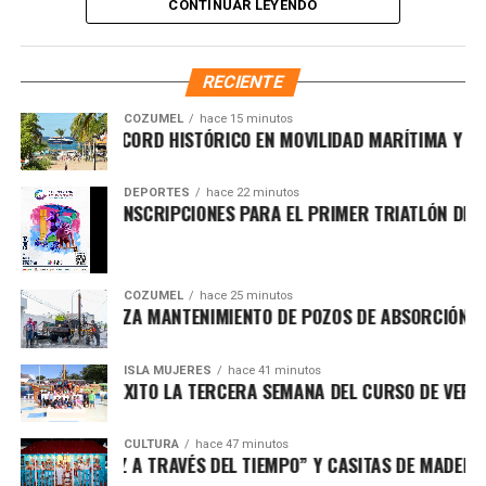
CONTINUAR LEYENDO
inflación global y los movimientos de la Reserva Federal.
A nivel bancario, las instituciones financieras reportan los
RECIENTE
siguientes precios al público:
COZUMEL
hace 15 minutos
IO ROMPE RÉCORD HISTÓRICO EN MOVILIDAD MARÍTIMA Y FORTA
Dólar en BBVA
— Compra: $17.40 / Venta: $18.55
Dólar en Citibanamex
— Compra: $17.60 / Venta:
DEPORTES
hace 22 minutos
$18.60
UMEL ABRE INSCRIPCIONES PARA EL PRIMER TRIATLÓN DE PUE
Dólar en Banorte
— Compra: $17.45 / Venta:
$18.50
COZUMEL
hace 25 minutos
Dólar en Santander
— Compra: $17.35 / Venta:
CÓN REFUERZA MANTENIMIENTO DE POZOS DE ABSORCIÓN PAR
$18.45
Dólar en Scotiabank
— Compra: $17.50 / Venta:
ISLA MUJERES
hace 41 minutos
CLUYE CON ÉXITO LA TERCERA SEMANA DEL CURSO DE VERANO “
$18.65
En cuanto a la
Bolsa Mexicana de Valores
, el Índice de
CULTURA
hace 47 minutos
OSICIÓN “LUZ A TRAVÉS DEL TIEMPO” Y CASITAS DE MADERA RE
Precios y Cotizaciones (IPC) registra un avance cercano al