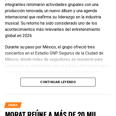
integrantes retomaron actividades grupales con una
producción renovada, un nuevo álbum y una agenda
internacional que reafirma su liderazgo en la industria
musical. Su retorno ha sido considerado uno de los
acontecimientos más relevantes del entretenimiento
global en 2026.
Durante su paso por México, el grupo ofreció tres
conciertos en el Estadio GNP Seguros de la Ciudad de
México, donde miles de seguidores se reunieron para
presenciar su reencuentro con el público latinoamericano.
Los integrantes expresaron sentirse profundamente
conmovidos por la energía, la entrega y la calidez del
CONTINUAR LEYENDO
público mexicano, destacando que el país mantiene una
conexión especial con la agrupación desde sus primeras
visitas. Señalaron que México representa una de las
audiencias más apasionadas y que su regreso superó
FAMA
todas las expectativas por la fuerza del recibimiento.
MORAT REÚNE A MÁS DE 20 MIL