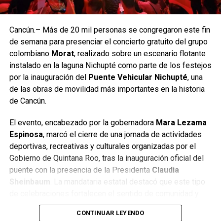
presentaciones en Asia, América y Europa. Tras su paso
por México, BTS continuará con conciertos programados
en Estados Unidos, Canadá, Brasil, Japón, Corea del Sur,
Cancún.– Más de 20 mil personas se congregaron este fin
Alemania, Francia y Reino Unido, entre otros países. La
de semana para presenciar el concierto gratuito del grupo
agencia del grupo confirmó que se evalúan nuevas fechas
colombiano
Morat
, realizado sobre un escenario flotante
para 2027 debido a la alta demanda registrada en diversas
instalado en la laguna Nichupté como parte de los festejos
ciudades.
por la inauguración del
Puente Vehicular Nichupté
, una
de las obras de movilidad más importantes en la historia
Con este regreso, BTS reafirma su impacto cultural y su
de Cancún.
capacidad para movilizar audiencias globales,
consolidándose como uno de los fenómenos musicales
El evento, encabezado por la gobernadora
Mara Lezama
más influyentes de la última década. Su presencia en
Espinosa
, marcó el cierre de una jornada de actividades
México dejó una huella significativa tanto para los
deportivas, recreativas y culturales organizadas por el
seguidores como para la industria del entretenimiento.
Gobierno de Quintana Roo, tras la inauguración oficial del
puente con la presencia de la Presidenta
Claudia
Fuente: 5to Poder Agencia de Noticias.
Sheinbaum
. La mandataria estatal destacó que este tipo
de celebraciones fortalecen el sentido de comunidad y
permiten que las familias disfruten de espacios seguros y
CONTINUAR LEYENDO
de calidad.