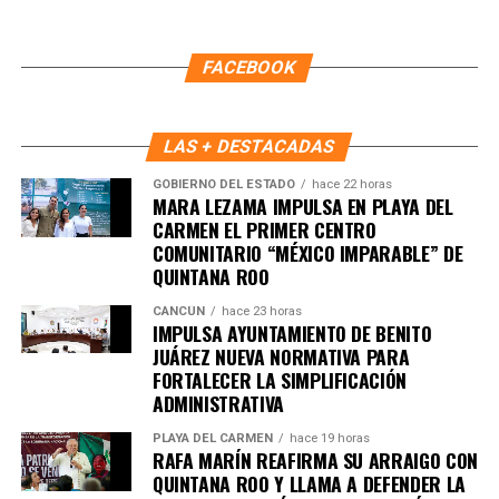
FACEBOOK
LAS + DESTACADAS
GOBIERNO DEL ESTADO
hace 22 horas
MARA LEZAMA IMPULSA EN PLAYA DEL
Recibe las noticias al instante
CARMEN EL PRIMER CENTRO
COMUNITARIO “MÉXICO IMPARABLE” DE
Únete al canal oficial de WhatsApp de
QUINTANA ROO
Quinto Poder
y recibe las noticias más
CANCÚN
hace 23 horas
importantes de Quintana Roo directamente
IMPULSA AYUNTAMIENTO DE BENITO
en tu teléfono.
JUÁREZ NUEVA NORMATIVA PARA
FORTALECER LA SIMPLIFICACIÓN
ADMINISTRATIVA
Unirme al canal de WhatsApp
PLAYA DEL CARMEN
hace 19 horas
RAFA MARÍN REAFIRMA SU ARRAIGO CON
QUINTANA ROO Y LLAMA A DEFENDER LA