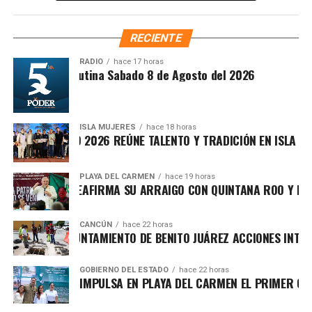
RECIENTE
RADIO
hace 17 horas
Síntesis Matutina Sabado 8 de Agosto del 2026
ISLA MUJERES
hace 18 horas
EVICHE ISLEÑO 2026 REÚNE TALENTO Y TRADICIÓN EN ISLA MUJE
Recibe las noticias al instante
PLAYA DEL CARMEN
hace 19 horas
AFA MARÍN REAFIRMA SU ARRAIGO CON QUINTANA ROO Y LLAM
Únete al canal oficial de WhatsApp de
Morat, una de las agrupaciones latinoamericanas más
Quinto Poder
y recibe las noticias más
CANCÚN
hace 22 horas
influyentes del pop-folk contemporáneo, interpretó sus
ORTALECE AYUNTAMIENTO DE BENITO JUÁREZ ACCIONES INTEGR
importantes de Quintana Roo directamente
temas más reconocidos ante un público que abarrotó la
en tu teléfono.
zona del puente. Canciones como “Cómo te atreves”,
GOBIERNO DEL ESTADO
hace 22 horas
ARA LEZAMA IMPULSA EN PLAYA DEL CARMEN EL PRIMER CENT
“Besos en guerra”, “Amor con hielo”, “Cuando nadie ve”, “No
Unirme al canal de WhatsApp
se va”, “Mi nuevo vicio”, “A dónde vamos”, “Faltas tú”,