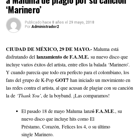
‘Marinero’
Publicado
hace 8 años
el
29 mayo, 2018
Por
Administrador2
CIUDAD DE MÉXICO, 29 DE MAYO.-
Maluma está
lanzamiento de F.A.M.E.
disfrutando del
su nuevo disco que
incluye varios éxitos del artista, entre ellos la balada ‘Marinero’.
Y cuando parecía que todo era perfecto para el colombiano, los
GOT7
fans del grupo de K-Pop
han iniciado un movimiento en
las redes contra el artista, al que acusan de plagiar con su canción
la de
‘Thank You’
, de la boyband. ¡Las comparamos!
ó F.A.M.E
El pasado 18 de mayo Maluma lanz
., su
nuevo disco que incluye hits como El
Préstamo, Corazón, Felices los 4, o su último
single Marinero.