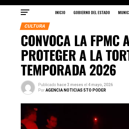
INICIO
GOBIERNO DEL ESTADO
MUNIC
CULTURA
CONVOCA LA FPMC 
PROTEGER A LA TOR
TEMPORADA 2026
Publicado
hace 3 meses
el
4 mayo, 2026
Por
AGENCIA NOTICIAS 5TO PODER