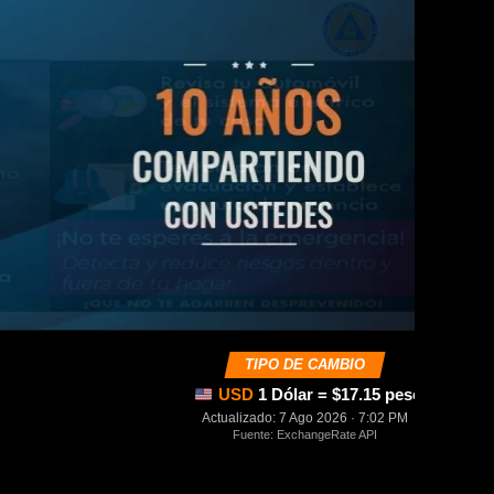
TIPO DE CAMBIO
USD
1 Dólar = $17.15 pesos mexica
Actualizado: 7 Ago 2026 · 7:02 PM
Fuente: ExchangeRate API