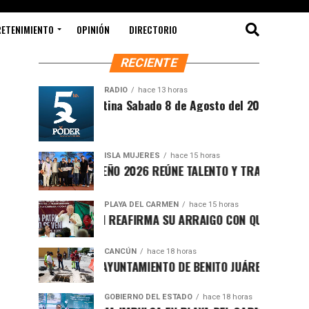
RETENIMIENTO
OPINIÓN
DIRECTORIO
RECIENTE
RADIO
hace 13 horas
Síntesis Matutina Sabado 8 de Agosto del 2026
ISLA MUJERES
hace 15 horas
CEVICHE ISLEÑO 2026 REÚNE TALENTO Y TRADICIÓN EN ISLA 
PLAYA DEL CARMEN
hace 15 horas
RAFA MARÍN REAFIRMA SU ARRAIGO CON QUINTANA ROO Y L
CANCÚN
hace 18 horas
FORTALECE AYUNTAMIENTO DE BENITO JUÁREZ ACCIONES INT
GOBIERNO DEL ESTADO
hace 18 horas