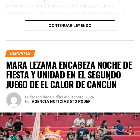
enfocada en identificar áreas de mejora, espacios
disponibles y disciplinas que podrían incorporarse a la
oferta extracurricular para fortalecer la formación integral
CONTINUAR LEYENDO
de la juventud quintanarroense.
DEPORTES
MARA LEZAMA ENCABEZA NOCHE DE
FIESTA Y UNIDAD EN EL SEGUNDO
JUEGO DE EL CALOR DE CANCÚN
Publicado
hace 4 días
el
2 agosto, 2026
Por
AGENCIA NOTICIAS 5TO PODER
En concordancia con el
Nuevo Acuerdo por el Bienestar
y Desarrollo
, impulsado por la gobernadora Mara Lezama