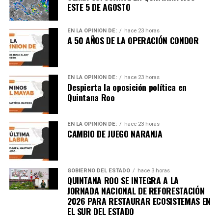
ESTE 5 DE AGOSTO
Recibe las noticias al instante
EN LA OPINIÓN DE:
hace 23 horas
A 50 AÑOS DE LA OPERACIÓN CONDOR
Únete al canal oficial de WhatsApp de
Quinto Poder
y recibe las noticias más
importantes de Quintana Roo directamente
EN LA OPINIÓN DE:
hace 23 horas
en tu teléfono.
Despierta la oposición política en
Quintana Roo
Unirme al canal de WhatsApp
EN LA OPINIÓN DE:
hace 23 horas
CAMBIO DE JUEGO NARANJA
GOBIERNO DEL ESTADO
hace 3 horas
QUINTANA ROO SE INTEGRA A LA
JORNADA NACIONAL DE REFORESTACIÓN
2026 PARA RESTAURAR ECOSISTEMAS EN
EL SUR DEL ESTADO