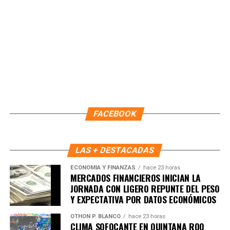
La afición respondió con entusiasmo, creando una
atmósfera vibrante que reafirma el respaldo ciudadano al
deporte profesional y al equipo representativo del estado.
Fuente: 5to Poder Agencia de Noticias
FACEBOOK
LAS + DESTACADAS
ECONOMÍA Y FINANZAS
hace 23 horas
MERCADOS FINANCIEROS INICIAN LA
JORNADA CON LIGERO REPUNTE DEL PESO
Y EXPECTATIVA POR DATOS ECONÓMICOS
OTHON P. BLANCO
hace 23 horas
CLIMA SOFOCANTE EN QUINTANA ROO