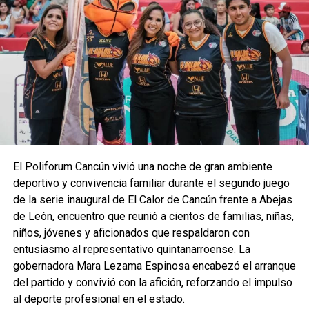
Espinosa, ambas instituciones coincidieron en que la
educación y el deporte deben caminar de la mano para
garantizar que las y los jóvenes cuenten con herramientas
que fortalezcan su crecimiento físico, emocional y social.
Arzate Hop destacó que el objetivo es que el deporte sea
una prioridad dentro de la vida estudiantil, por lo que se
proyectan alternativas que permitan a las y los alumnos
acceder a diversas disciplinas, así como a infraestructura
adecuada para su práctica. Añadió que se trabaja en definir
El Poliforum Cancún vivió una noche de gran ambiente
qué deportes pueden implementarse y qué recursos se
deportivo y convivencia familiar durante el segundo juego
requieren para su operación.
de la serie inaugural de El Calor de Cancún frente a Abejas
Por su parte, Silvia Mendoza subrayó que este primer
de León, encuentro que reunió a cientos de familias, niñas,
recorrido marca el inicio de una ruta de colaboración que
niños, jóvenes y aficionados que respaldaron con
permitirá enriquecer las actividades extracurriculares del
entusiasmo al representativo quintanarroense. La
CECyTE, reiterando que el deporte es un pilar fundamental
gobernadora Mara Lezama Espinosa encabezó el arranque
para el desarrollo de cada estudiante.
del partido y convivió con la afición, reforzando el impulso
al deporte profesional en el estado.