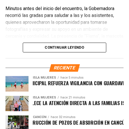
Fuente: 5to Poder Agencia de Noticias
Minutos antes del inicio del encuentro, la Gobernadora
recorrió las gradas para saludar a las y los asistentes,
quienes aprovecharon la oportunidad para tomarse
fotografías y expresar su apoyo en un ambiente de
cercanía y cordialidad. La presencia de “Flama”, la mascota
oficial de El Calor de Cancún, añadió dinamismo a la
CONTINUAR LEYENDO
jornada con juegos, concursos y actividades que
involucraron especialmente a las niñas y los niños,
fortaleciendo el carácter familiar del evento.
RECIENTE
ISLA MUJERES
hace 5 minutos
BIERNO MUNICIPAL REFUERZA VIGILANCIA CON GUARDAVIDAS P
ISLA MUJERES
hace 21 minutos
NEA FORTALECE LA ATENCIÓN DIRECTA A LAS FAMILIAS ISLEÑA
Recibe las noticias al instante
CANCÚN
hace 32 minutos
ANZA CONSTRUCCIÓN DE POZOS DE ABSORCIÓN EN CANCÚN, EN 
Únete al canal oficial de WhatsApp de