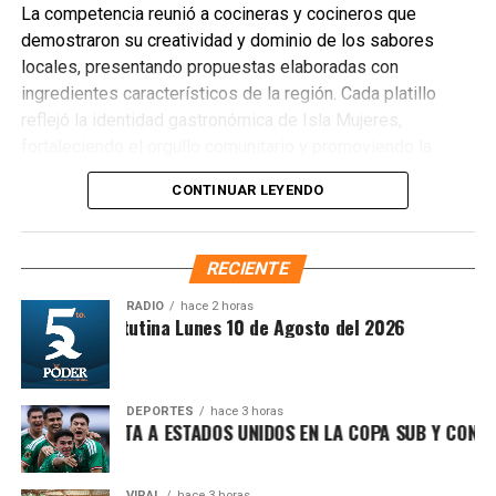
La competencia reunió a cocineras y cocineros que
demostraron su creatividad y dominio de los sabores
locales, presentando propuestas elaboradas con
ingredientes característicos de la región. Cada platillo
reflejó la identidad gastronómica de Isla Mujeres,
fortaleciendo el orgullo comunitario y promoviendo la
preservación de las tradiciones culinarias que han dado
CONTINUAR LEYENDO
prestigio al destino.
RECIENTE
RADIO
hace 2 horas
Síntesis Matutina Lunes 10 de Agosto del 2026
DEPORTES
hace 3 horas
Recibe las noticias al instante
ICO DERROTA A ESTADOS UNIDOS EN LA COPA SUB Y CONFIRMA
Únete al canal oficial de WhatsApp de
Quinto Poder
y recibe las noticias más
VIRAL
hace 3 horas