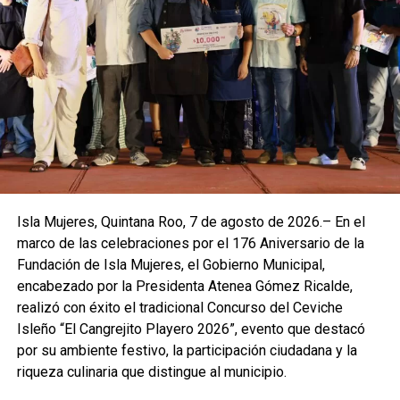
La jornada permitió promover la importancia de preservar
los recursos naturales, al tiempo que generó espacios de
convivencia y participación ciudadana. Con estas acciones,
el Gobierno Municipal reafirma su compromiso de
sumarse a las iniciativas nacionales que buscan construir
territorios más verdes, sostenibles y con mejores
condiciones para las futuras generaciones.
La administración de Atenea Gómez Ricalde destacó que
Isla Mujeres, Quintana Roo, 7 de agosto de 2026.– En el
la reforestación es una tarea permanente que requiere la
marco de las celebraciones por el 176 Aniversario de la
colaboración de instituciones y ciudadanía, por lo que
Fundación de Isla Mujeres, el Gobierno Municipal,
continuará impulsando programas y actividades que
encabezado por la Presidenta Atenea Gómez Ricalde,
fortalezcan la cultura ambiental en Isla Mujeres. La
realizó con éxito el tradicional Concurso del Ceviche
participación activa de las familias demuestra que la
Isleño “El Cangrejito Playero 2026”, evento que destacó
protección del medio ambiente es una responsabilidad
por su ambiente festivo, la participación ciudadana y la
compartida y un legado que se construye día a día.
riqueza culinaria que distingue al municipio.
Fuente: 5to Poder Agencia de Noticias