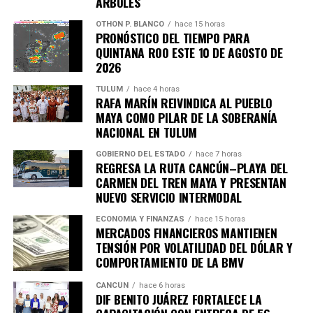
ÁRBOLES
Únete al canal oficial de WhatsApp de
Quinto Poder
y recibe las noticias más
OTHON P. BLANCO
hace 15 horas
PRONÓSTICO DEL TIEMPO PARA
importantes de Quintana Roo directamente
QUINTANA ROO ESTE 10 DE AGOSTO DE
en tu teléfono.
2026
TULUM
hace 4 horas
Unirme al canal de WhatsApp
RAFA MARÍN REIVINDICA AL PUEBLO
MAYA COMO PILAR DE LA SOBERANÍA
NACIONAL EN TULUM
GOBIERNO DEL ESTADO
hace 7 horas
REGRESA LA RUTA CANCÚN–PLAYA DEL
CARMEN DEL TREN MAYA Y PRESENTAN
NUEVO SERVICIO INTERMODAL
ECONOMÍA Y FINANZAS
hace 15 horas
MERCADOS FINANCIEROS MANTIENEN
TENSIÓN POR VOLATILIDAD DEL DÓLAR Y
COMPORTAMIENTO DE LA BMV
CANCÚN
hace 6 horas
DIF BENITO JUÁREZ FORTALECE LA