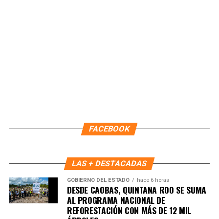
Fuente: 5to Poder Agencia de Noticias
FACEBOOK
LAS + DESTACADAS
GOBIERNO DEL ESTADO
hace 6 horas
DESDE CAOBAS, QUINTANA ROO SE SUMA
AL PROGRAMA NACIONAL DE
Recibe las noticias al instante
REFORESTACIÓN CON MÁS DE 12 MIL