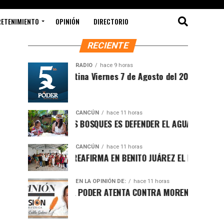
RETENIMIENTO
OPINIÓN
DIRECTORIO
RECIENTE
RADIO
hace 9 horas
intesis Matutina Viernes 7 de Agosto del 2026
CANCÚN
hace 11 horas
ROTEGER LOS BOSQUES ES DEFENDER EL AGUA Y EL FUTURO DE 
CANCÚN
hace 11 horas
AFA MARÍN REAFIRMA EN BENITO JUÁREZ EL LLAMADO A DEFEN
EN LA OPINIÓN DE:
hace 11 horas
UCHA POR EL PODER ATENTA CONTRA MORENA EN Q.ROO