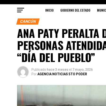
INICIO
GOBIERNO DEL ESTADO
MUNIC
CANCÚN
ANA PATY PERALTA 
PERSONAS ATENDIDA
“DÍA DEL PUEBLO”
Publicado
hace 3 meses
el
7 mayo, 2026
Por
AGENCIA NOTICIAS 5TO PODER