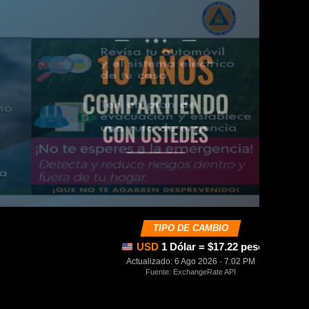
TIPO DE CAMBIO
USD
1 Dólar = $17.22 pesos mexica
Actualizado: 6 Ago 2026 · 7:02 PM
Fuente: ExchangeRate API