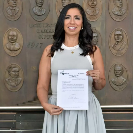
Durante su encargo en la Cámara Alta, Gino Segura centró
su agenda legislativa en iniciativas orientadas a
robustecer el desarrollo económico, la sustentabilidad
turística y la equidad social. Sin embargo, enfatizó que la
coyuntura actual exige priorizar la organización comunitaria
para asegurar la continuidad del proyecto político en la
región sureste del país.
Con esta determinación, el senador abre una etapa
decisiva en su trayectoria pública, apostando por una
estrategia de cercanía ciudadana. Su retorno a Quintana
Roo busca garantizar la cohesión de las estructuras de
izquierda de cara a los próximos retos políticos. El relevo
institucional se procesará conforme a los tiempos legales
establecidos, manteniendo la continuidad de la
representación parlamentaria del estado.
Fuente: 5to Poder Agencia de Noticias