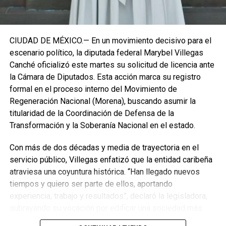
CIUDAD DE MÉXICO.— En un movimiento decisivo para el
escenario político, la diputada federal Marybel Villegas
Canché oficializó este martes su solicitud de licencia ante
la Cámara de Diputados. Esta acción marca su registro
formal en el proceso interno del Movimiento de
Regeneración Nacional (Morena), buscando asumir la
titularidad de la Coordinación de Defensa de la
Transformación y la Soberanía Nacional en el estado.
Con más de dos décadas y media de trayectoria en el
servicio público, Villegas enfatizó que la entidad caribeña
atraviesa una coyuntura histórica. “Han llegado nuevos
Recibe las noticias al instante
tiempos y quiero ser parte de ellos, aportando
experiencia, trabajo y resultados”, declaró la legisladora,
Únete al canal oficial de WhatsApp de
subrayando su vocación por edificar una sociedad más
Quinto Poder
y recibe las noticias más
justa, unida y equitativa.