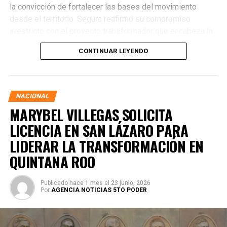
la convicción de fortalecer las bases del movimiento
desde el territorio. Segura reafirmó su compromiso
irrestricto con el proyecto transformador que encabeza la
presidenta de la República, Claudia Sheinbaum Pardo,
CONTINUAR LEYENDO
asegurando que la consolidación del bienestar social
demanda un despliegue operativo de tiempo completo
junto a las familias de su estado natal.
NACIONAL
MARYBEL VILLEGAS SOLICITA
LICENCIA EN SAN LÁZARO PARA
LIDERAR LA TRANSFORMACIÓN EN
QUINTANA ROO
Publicado
hace 1 mes
el
23 junio, 2026
Por
AGENCIA NOTICIAS 5TO PODER