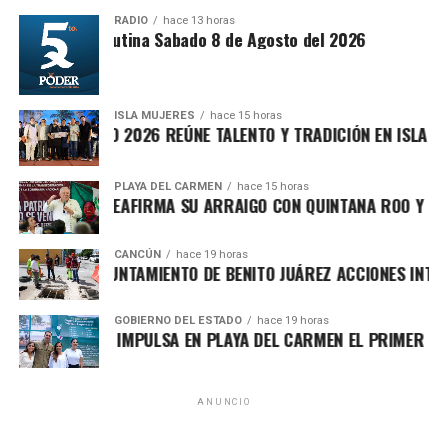
RADIO
hace 13 horas
Síntesis Matutina Sabado 8 de Agosto del 2026
Recibe las noticias al instante
ISLA MUJERES
hace 15 horas
ICHE ISLEÑO 2026 REÚNE TALENTO Y TRADICIÓN EN ISLA MUJERE
Únete al canal oficial de WhatsApp de
Quinto Poder
y recibe las noticias más
PLAYA DEL CARMEN
hace 15 horas
A MARÍN REAFIRMA SU ARRAIGO CON QUINTANA ROO Y LLAMA 
importantes de Quintana Roo directamente
El secretario de Planeación y Evaluación, Rolando Méndez
en tu teléfono.
Navarro, informó que se incorporó una nueva acción
CANCÚN
hace 19 horas
financiada con FORTAMUN para el desarrollo y operación
TALECE AYUNTAMIENTO DE BENITO JUÁREZ ACCIONES INTEGRAL
Unirme al canal de WhatsApp
del sistema informático del impuesto ISABI, con una
inversión de
29 millones 365 mil 855.12 pesos
,
GOBIERNO DEL ESTADO
hace 19 horas
A LEZAMA IMPULSA EN PLAYA DEL CARMEN EL PRIMER CENTRO
herramienta que permitirá fortalecer la recaudación y
modernizar los procesos administrativos.
En materia de infraestructura social, el POA 2026 mantiene
ANUNCIO
proyectos clave como la construcción de infraestructura