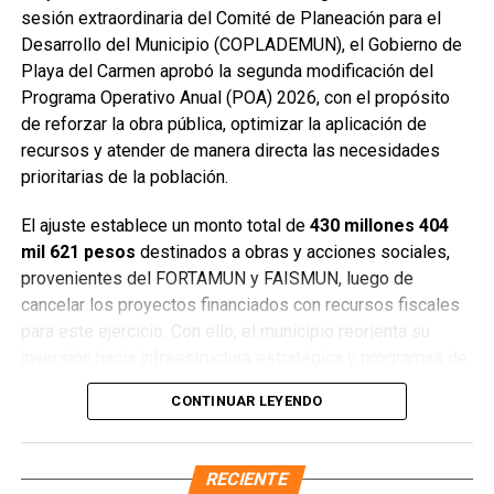
que México es un país libre y democrático, y llamó a no
sesión extraordinaria del Comité de Planeación para el
dejarse influenciar por campañas de desinformación.
Desarrollo del Municipio (COPLADEMUN), el Gobierno de
Finalmente, destacó que las asambleas informativas
Playa del Carmen aprobó la segunda modificación del
continuarán realizándose en distintos puntos de Quintana
Programa Operativo Anual (POA) 2026, con el propósito
Roo para fortalecer la organización ciudadana y la
de reforzar la obra pública, optimizar la aplicación de
participación informada.
recursos y atender de manera directa las necesidades
prioritarias de la población.
Fuente: 5to Poder Agencia de Noticias
El ajuste establece un monto total de
430 millones 404
mil 621 pesos
destinados a obras y acciones sociales,
provenientes del FORTAMUN y FAISMUN, luego de
cancelar los proyectos financiados con recursos fiscales
para este ejercicio. Con ello, el municipio reorienta su
inversión hacia infraestructura estratégica y programas de
impacto social.
CONTINUAR LEYENDO
RECIENTE