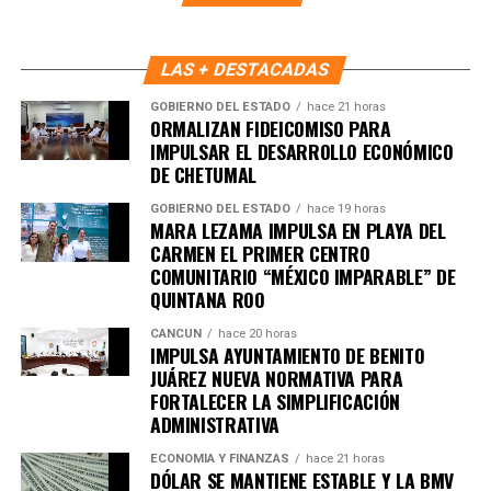
Durante la sesión también se tomó protesta a Nagib
LAS + DESTACADAS
Eduardo Flores Jiménez, Oficial Mayor, como nuevo
integrante del COPLADEMUN y coordinador del Subcomité
GOBIERNO DEL ESTADO
hace 21 horas
ORMALIZAN FIDEICOMISO PARA
Sectorial de Fortalecimiento Institucional.
IMPULSAR EL DESARROLLO ECONÓMICO
DE CHETUMAL
Con estas acciones, el Gobierno de Playa del Carmen
reafirma su compromiso con una planeación estratégica,
GOBIERNO DEL ESTADO
hace 19 horas
MARA LEZAMA IMPULSA EN PLAYA DEL
transparente y participativa para consolidar un desarrollo
CARMEN EL PRIMER CENTRO
urbano ordenado y una infraestructura de calidad.
COMUNITARIO “MÉXICO IMPARABLE” DE
QUINTANA ROO
Fuente: 5to Poder Agencia de Noticias
CANCÚN
hace 20 horas
IMPULSA AYUNTAMIENTO DE BENITO
JUÁREZ NUEVA NORMATIVA PARA
FORTALECER LA SIMPLIFICACIÓN
ADMINISTRATIVA
ECONOMÍA Y FINANZAS
hace 21 horas
DÓLAR SE MANTIENE ESTABLE Y LA BMV