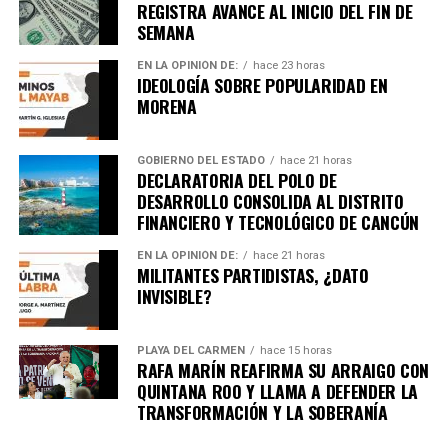
REGISTRA AVANCE AL INICIO DEL FIN DE
SEMANA
EN LA OPINIÓN DE:
hace 23 horas
IDEOLOGÍA SOBRE POPULARIDAD EN
MORENA
GOBIERNO DEL ESTADO
hace 21 horas
DECLARATORIA DEL POLO DE
DESARROLLO CONSOLIDA AL DISTRITO
Recibe las noticias al instante
FINANCIERO Y TECNOLÓGICO DE CANCÚN
Únete al canal oficial de WhatsApp de
EN LA OPINIÓN DE:
hace 21 horas
MILITANTES PARTIDISTAS, ¿DATO
Quinto Poder
y recibe las noticias más
INVISIBLE?
importantes de Quintana Roo directamente
en tu teléfono.
PLAYA DEL CARMEN
hace 15 horas
RAFA MARÍN REAFIRMA SU ARRAIGO CON
Unirme al canal de WhatsApp
QUINTANA ROO Y LLAMA A DEFENDER LA
TRANSFORMACIÓN Y LA SOBERANÍA