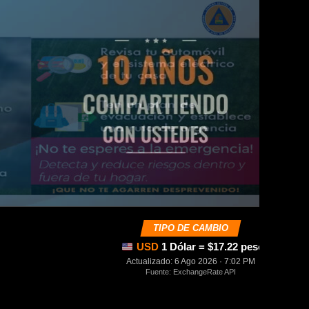
TIPO DE CAMBIO
USD
1 Dólar = $17.22 pesos mexica
Actualizado: 6 Ago 2026 · 7:02 PM
Fuente: ExchangeRate API