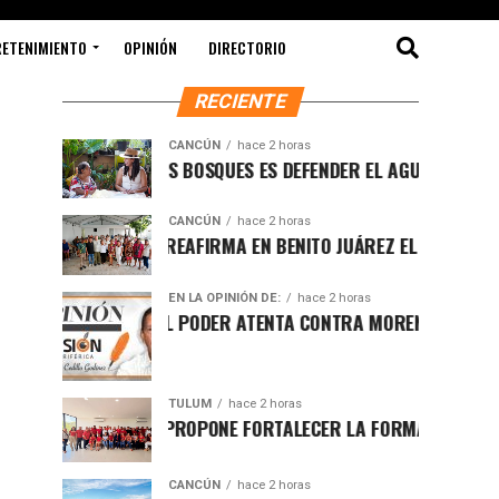
RETENIMIENTO
OPINIÓN
DIRECTORIO
RECIENTE
CANCÚN
hace 2 horas
PROTEGER LOS BOSQUES ES DEFENDER EL AGUA Y EL FUTURO DE 
CANCÚN
hace 2 horas
RAFA MARÍN REAFIRMA EN BENITO JUÁREZ EL LLAMADO A DEFEN
EN LA OPINIÓN DE:
hace 2 horas
LUCHA POR EL PODER ATENTA CONTRA MORENA EN Q.ROO
TULUM
hace 2 horas
HUGO ALDAY PROPONE FORTALECER LA FORMACIÓN POLÍTICA CON
CANCÚN
hace 2 horas