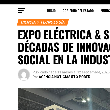
INICIO
GOBIERNO DEL ESTADO
MUNIC
CIENCIA Y TECNOLOGÍA
EXPO ELÉCTRICA & S
DÉCADAS DE INNOV
SOCIAL EN LA INDUS
Publicado
hace 11 meses
el
12 septiembre, 2025
Por
AGENCIA NOTICIAS 5TO PODER