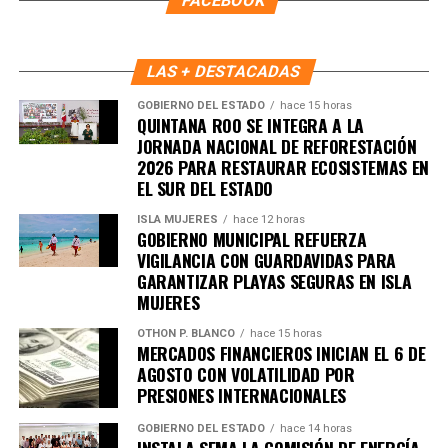
FACEBOOK
LAS + DESTACADAS
“Vamos a estar recorriendo las calles de este bello
GOBIERNO DEL ESTADO
hace 15 horas
municipio escuchando al pueblo de Tulum y vamos a
QUINTANA ROO SE INTEGRA A LA
entregar este periódico casa por casa”, expresó.
JORNADA NACIONAL DE REFORESTACIÓN
2026 PARA RESTAURAR ECOSISTEMAS EN
Ana Paty reafirmó que la transformación se construye
EL SUR DEL ESTADO
desde las comunidades, con la participación del pueblo
ISLA MUJERES
hace 12 horas
organizado y con un movimiento que se mantiene cercano,
GOBIERNO MUNICIPAL REFUERZA
unido y comprometido con la defensa de la soberanía
VIGILANCIA CON GUARDAVIDAS PARA
GARANTIZAR PLAYAS SEGURAS EN ISLA
nacional.
MUJERES
Fuente: 5to Poder Agencia de Noticias
OTHON P. BLANCO
hace 15 horas
MERCADOS FINANCIEROS INICIAN EL 6 DE
AGOSTO CON VOLATILIDAD POR
PRESIONES INTERNACIONALES
GOBIERNO DEL ESTADO
hace 14 horas
INSTALA SEMA LA COMISIÓN DE ENERGÍA