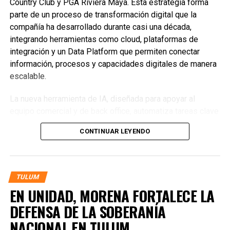
Country Club y PGA Riviera Maya. Esta estrategia forma
parte de un proceso de transformación digital que la
compañía ha desarrollado durante casi una década,
integrando herramientas como cloud, plataformas de
integración y un Data Platform que permiten conectar
información, procesos y capacidades digitales de manera
escalable.
La nueva herramienta de IA, diseñada para apoyar al
equipo comercial y de back office, automatiza tareas clave
como la gestión de información sobre propiedades,
CONTINUAR LEYENDO
precios, históricos y necesidades de los clientes.
Además, facilita la elaboración de comparativas,
recomendaciones y comunicaciones personalizadas para
canales como correo electrónico y WhatsApp, reduciendo
TULUM
tiempos de respuesta y elevando la precisión de la
EN UNIDAD, MORENA FORTALECE LA
información entregada.
DEFENSA DE LA SOBERANÍA
Antonio Muñoz, IT Director de Piñero, destacó que la
NACIONAL EN TULUM