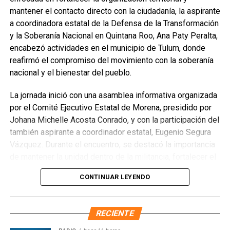
mantener el contacto directo con la ciudadanía, la aspirante
Recibe las noticias al instante
a coordinadora estatal de la Defensa de la Transformación
y la Soberanía Nacional en Quintana Roo, Ana Paty Peralta,
Únete al canal oficial de WhatsApp de
encabezó actividades en el municipio de Tulum, donde
Quinto Poder
y recibe las noticias más
reafirmó el compromiso del movimiento con la soberanía
importantes de Quintana Roo directamente
nacional y el bienestar del pueblo.
en tu teléfono.
La jornada inició con una asamblea informativa organizada
por el Comité Ejecutivo Estatal de Morena, presidido por
Unirme al canal de WhatsApp
Johana Michelle Acosta Conrado, y con la participación del
también aspirante a coordinador estatal, Eugenio Segura
Vázquez. Durante el encuentro, se destacó la importancia
de mantener la unidad dentro de la militancia, fortalecer el
diálogo con la ciudadanía y continuar consolidando la
CONTINUAR LEYENDO
Cuarta Transformación desde las bases, con la
participación activa de la gente como eje central.
RECIENTE