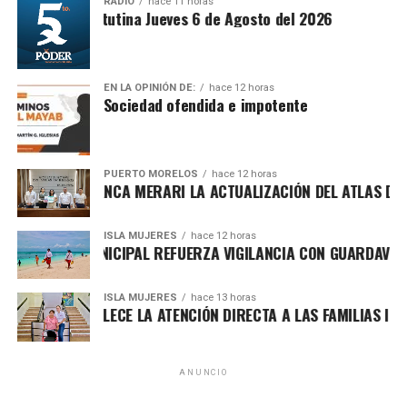
RADIO
hace 11 horas
Síntesis Matutina Jueves 6 de Agosto del 2026
EN LA OPINIÓN DE:
hace 12 horas
Sociedad ofendida e impotente
PUERTO MORELOS
hace 12 horas
RESENTA BLANCA MERARI LA ACTUALIZACIÓN DEL ATLAS DE PEL
ISLA MUJERES
hace 12 horas
OBIERNO MUNICIPAL REFUERZA VIGILANCIA CON GUARDAVIDAS 
ISLA MUJERES
hace 13 horas
En este espacio, se subrayó que la defensa de la
TENEA FORTALECE LA ATENCIÓN DIRECTA A LAS FAMILIAS ISLEÑ
soberanía nacional y la continuidad del proyecto de
transformación requieren organización, cercanía y trabajo
territorial permanente, elementos que han permitido que el
ANUNCIO
movimiento avance en favor de las familias