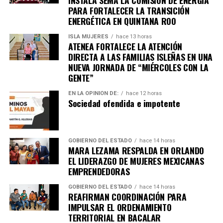
PARA FORTALECER LA TRANSICIÓN
ENERGÉTICA EN QUINTANA ROO
ISLA MUJERES
hace 13 horas
ATENEA FORTALECE LA ATENCIÓN
DIRECTA A LAS FAMILIAS ISLEÑAS EN UNA
NUEVA JORNADA DE “MIÉRCOLES CON LA
GENTE”
EN LA OPINIÓN DE:
hace 12 horas
Sociedad ofendida e impotente
Recibe las noticias al instante
Únete al canal oficial de WhatsApp de
GOBIERNO DEL ESTADO
hace 14 horas
Quinto Poder
y recibe las noticias más
MARA LEZAMA RESPALDA EN ORLANDO
importantes de Quintana Roo directamente
EL LIDERAZGO DE MUJERES MEXICANAS
en tu teléfono.
EMPRENDEDORAS
GOBIERNO DEL ESTADO
hace 14 horas
Unirme al canal de WhatsApp
REAFIRMAN COORDINACIÓN PARA
IMPULSAR EL ORDENAMIENTO
TERRITORIAL EN BACALAR