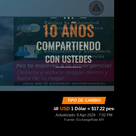
TIPO DE CAMBIO
USD
1 Dólar = $17.22 pesos mexica
Actualizado: 6 Ago 2026 · 7:02 PM
Fuente: ExchangeRate API