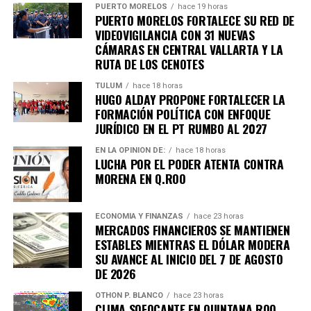
Únete al canal oficial de WhatsApp de
PUERTO MORELOS
hace 19 horas
PUERTO MORELOS FORTALECE SU RED DE
Quinto Poder
y recibe las noticias más
VIDEOVIGILANCIA CON 31 NUEVAS
importantes de Quintana Roo directamente
CÁMARAS EN CENTRAL VALLARTA Y LA
en tu teléfono.
RUTA DE LOS CENOTES
TULUM
hace 18 horas
Unirme al canal de WhatsApp
HUGO ALDAY PROPONE FORTALECER LA
FORMACIÓN POLÍTICA CON ENFOQUE
JURÍDICO EN EL PT RUMBO AL 2027
EN LA OPINIÓN DE:
hace 18 horas
LUCHA POR EL PODER ATENTA CONTRA
MORENA EN Q.ROO
ECONOMÍA Y FINANZAS
hace 23 horas
MERCADOS FINANCIEROS SE MANTIENEN
ESTABLES MIENTRAS EL DÓLAR MODERA
SU AVANCE AL INICIO DEL 7 DE AGOSTO
DE 2026
OTHON P. BLANCO
hace 23 horas
CLIMA SOFOCANTE EN QUINTANA ROO