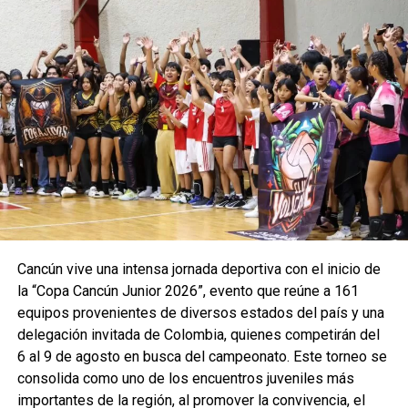
El triatlón tendrá como sede el Parque Benito Juárez y
ofrecerá un recorrido que combina el mar turquesa,
paisajes naturales y el encanto del Pueblo Mágico de
Cozumel. Las inscripciones ya están disponibles para
quienes deseen formar parte de esta primera edición.
Fuente: 5to Poder Agencia de Noticias
Recibe las noticias al instante
Cancún vive una intensa jornada deportiva con el inicio de
Únete al canal oficial de WhatsApp de
la “Copa Cancún Junior 2026”, evento que reúne a 161
Quinto Poder
y recibe las noticias más
equipos provenientes de diversos estados del país y una
importantes de Quintana Roo directamente
delegación invitada de Colombia, quienes competirán del
en tu teléfono.
6 al 9 de agosto en busca del campeonato. Este torneo se
consolida como uno de los encuentros juveniles más
Unirme al canal de WhatsApp
importantes de la región, al promover la convivencia, el