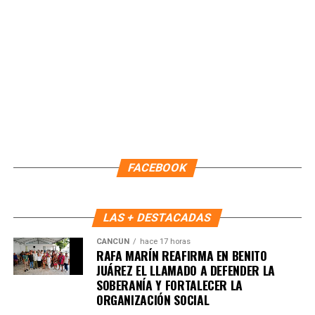
Fuente: 5to Poder Agencia de Noticias
FACEBOOK
LAS + DESTACADAS
CANCÚN
hace 17 horas
RAFA MARÍN REAFIRMA EN BENITO
JUÁREZ EL LLAMADO A DEFENDER LA
SOBERANÍA Y FORTALECER LA
Recibe las noticias al instante
ORGANIZACIÓN SOCIAL