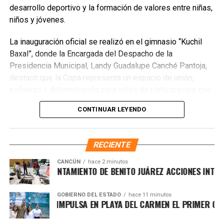
desarrollo deportivo y la formación de valores entre niñas,
niños y jóvenes.
La inauguración oficial se realizó en el gimnasio “Kuchil
Baxal”, donde la Encargada del Despacho de la
Presidencia Municipal, Landy Guadalupe Canché Pantoja,
destacó que la Copa representa un espacio de unión,
esfuerzo y determinación para miles de participantes que
encuentran en el deporte una oportunidad de crecimiento
CONTINUAR LEYENDO
personal. Subrayó que la administración municipal impulsa
acciones que fortalecen el bienestar y las oportunidades
para la juventud, reconociendo el papel fundamental de
RECIENTE
madres, padres, entrenadores y organizadores en la
formación de mejores ciudadanos.
CANCÚN
hace 2 minutos
TALECE AYUNTAMIENTO DE BENITO JUÁREZ ACCIONES INTEGRAL
GOBIERNO DEL ESTADO
hace 11 minutos
A LEZAMA IMPULSA EN PLAYA DEL CARMEN EL PRIMER CENTRO