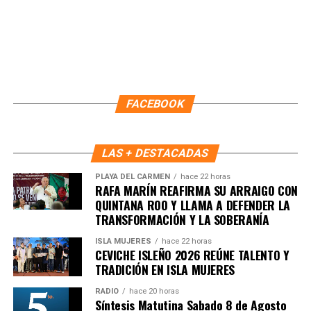
FACEBOOK
LAS + DESTACADAS
PLAYA DEL CARMEN
hace 22 horas
Recibe las noticias al instante
RAFA MARÍN REAFIRMA SU ARRAIGO CON
QUINTANA ROO Y LLAMA A DEFENDER LA
Únete al canal oficial de WhatsApp de
TRANSFORMACIÓN Y LA SOBERANÍA
Quinto Poder
y recibe las noticias más
ISLA MUJERES
hace 22 horas
importantes de Quintana Roo directamente
CEVICHE ISLEÑO 2026 REÚNE TALENTO Y
en tu teléfono.
TRADICIÓN EN ISLA MUJERES
RADIO
hace 20 horas
Unirme al canal de WhatsApp
Síntesis Matutina Sabado 8 de Agosto