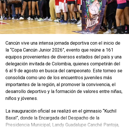
Fuente: 5to Poder Agencia de Noticias
Recibe las noticias al instante
Cancún vive una intensa jornada deportiva con el inicio de
Únete al canal oficial de WhatsApp de
la “Copa Cancún Junior 2026”, evento que reúne a 161
Quinto Poder
y recibe las noticias más
equipos provenientes de diversos estados del país y una
importantes de Quintana Roo directamente
delegación invitada de Colombia, quienes competirán del
en tu teléfono.
6 al 9 de agosto en busca del campeonato. Este torneo se
consolida como uno de los encuentros juveniles más
Unirme al canal de WhatsApp
importantes de la región, al promover la convivencia, el
desarrollo deportivo y la formación de valores entre niñas,
niños y jóvenes.
La inauguración oficial se realizó en el gimnasio “Kuchil
Baxal”, donde la Encargada del Despacho de la
Presidencia Municipal, Landy Guadalupe Canché Pantoja,