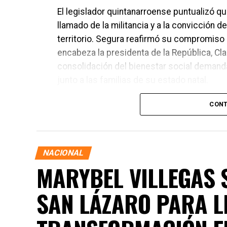
El legislador quintanarroense puntualizó q
llamado de la militancia y a la convicción 
territorio. Segura reafirmó su compromiso 
encabeza la presidenta de la República, C
consolidación del bienestar social deman
junto a las familias de su estado natal.
CONT
NACIONAL
MARYBEL VILLEGAS S
SAN LÁZARO PARA L