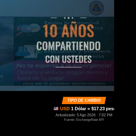
TIPO DE CAMBIO
USD
1 Dólar = $17.23 pesos mexica
Actualizado: 5 Ago 2026 · 7:02 PM
Fuente: ExchangeRate API