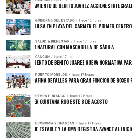
CANCÚN
hace 15 horas
RTALECE AYUNTAMIENTO DE BENITO JUÁREZ ACCIONES INTEGRALES P
GOBIERNO DEL ESTADO
hace 15 horas
RA LEZAMA IMPULSA EN PLAYA DEL CARMEN EL PRIMER CENTRO COM
SALUD & BIENESTAR
hace 17 horas
JUVENECIMIENTO NATURAL CON MASCARILLA DE SÁBILA
CANCÚN
hace 17 horas
PULSA AYUNTAMIENTO DE BENITO JUÁREZ NUEVA NORMATIVA PARA FO
PUERTO MORELOS
hace 17 horas
ERTO MORELOS AFINA DETALLES PARA GRAN FUNCIÓN DE BOXEO PROFE
OTHON P. BLANCO
hace 17 horas
MA SOFOCANTE EN QUINTANA ROO ESTE 8 DE AGOSTO
ECONOMÍA Y FINANZAS
hace 17 horas
LAR SE MANTIENE ESTABLE Y LA BMV REGISTRA AVANCE AL INICIO DEL