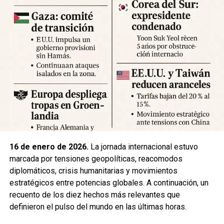
Expertos advierten sobre la posibilidad de réplicas
significativas y llaman a mantener la calma y preparar
suministros básicos. Las autoridades locales han
habilitado centros de atención para damnificados y piden a
la ciudadanía priorizar la seguridad y la cooperación con
los equipos de respuesta.
Fuente: 5to Poder Agencia de Noticias
16 de enero de 2026.
La jornada internacional estuvo
marcada por tensiones geopolíticas, reacomodos
diplomáticos, crisis humanitarias y movimientos
estratégicos entre potencias globales. A continuación, un
recuento de los diez hechos más relevantes que
definieron el pulso del mundo en las últimas horas.