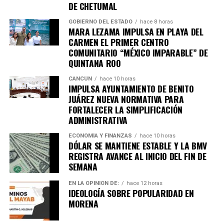
DE CHETUMAL
cuya firma está prevista para mañana. El pacto es
considerado uno de los más amplios de la última década.
GOBIERNO DEL ESTADO
hace 8 horas
MARA LEZAMA IMPULSA EN PLAYA DEL
6. Inundaciones dejan más de cien
CARMEN EL PRIMER CENTRO
COMUNITARIO “MÉXICO IMPARABLE” DE
muertos en el sur de África
QUINTANA ROO
CANCÚN
hace 10 horas
Lluvias torrenciales provocaron
inundaciones severas
IMPULSA AYUNTAMIENTO DE BENITO
en Mozambique, Sudáfrica y Zimbabue, dejando más de
JUÁREZ NUEVA NORMATIVA PARA
FORTALECER LA SIMPLIFICACIÓN
100 fallecidos y miles de viviendas destruidas. Equipos
ADMINISTRATIVA
de rescate continúan trabajando en zonas incomunicadas.
ECONOMÍA Y FINANZAS
hace 10 horas
7. Uganda vive jornada violenta tras
DÓLAR SE MANTIENE ESTABLE Y LA BMV
REGISTRA AVANCE AL INICIO DEL FIN DE
arresto de Bobi Wine
SEMANA
EN LA OPINIÓN DE:
hace 12 horas
Al menos siete personas murieron en enfrentamientos
IDEOLOGÍA SOBRE POPULARIDAD EN
entre manifestantes y fuerzas de seguridad luego de la
MORENA
detención del líder opositor
Bobi Wine
, trasladado en
helicóptero a un destino no revelado. Organizaciones