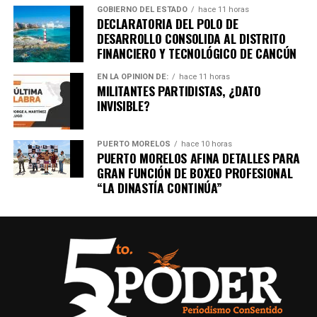
GOBIERNO DEL ESTADO
hace 11 horas
internacionales expresaron preocupación por el clima
DECLARATORIA DEL POLO DE
electoral.
DESARROLLO CONSOLIDA AL DISTRITO
FINANCIERO Y TECNOLÓGICO DE CANCÚN
8. Expresidente surcoreano Yoon
EN LA OPINIÓN DE:
hace 11 horas
MILITANTES PARTIDISTAS, ¿DATO
Suk Yeol es condenado a cinco años
INVISIBLE?
Un tribunal de Corea del Sur sentenció al exmandatario a
cinco años de prisión
por obstrucción de justicia
PUERTO MORELOS
hace 10 horas
PUERTO MORELOS AFINA DETALLES PARA
relacionada con la declaración de ley marcial en 2024. La
GRAN FUNCIÓN DE BOXEO PROFESIONAL
defensa anunció que apelará el fallo.
“LA DINASTÍA CONTINÚA”
9. Canadá y China firman acuerdo
comercial clave
Tras una cumbre bilateral en Beijing, ambos países
anunciaron un pacto que incluye la
reducción de
aranceles
a vehículos eléctricos chinos y la disminución