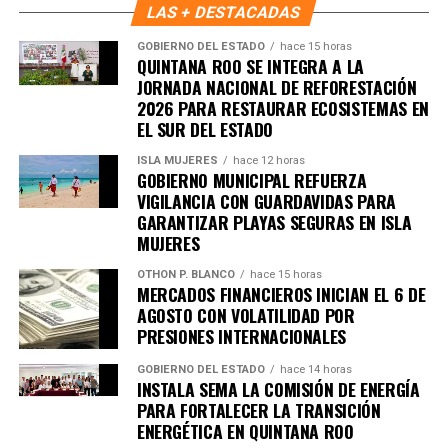
Benito Juárez avanza hacia un modelo de convivencia
LAS + DESTACADAS
basado en la participación activa, el respeto y la
GOBIERNO DEL ESTADO
hace 15 horas
responsabilidad compartida.
QUINTANA ROO SE INTEGRA A LA
JORNADA NACIONAL DE REFORESTACIÓN
Fuente: 5to Poder Agencia de Noticias
2026 PARA RESTAURAR ECOSISTEMAS EN
EL SUR DEL ESTADO
ISLA MUJERES
hace 12 horas
GOBIERNO MUNICIPAL REFUERZA
VIGILANCIA CON GUARDAVIDAS PARA
GARANTIZAR PLAYAS SEGURAS EN ISLA
MUJERES
OTHON P. BLANCO
hace 15 horas
MERCADOS FINANCIEROS INICIAN EL 6 DE
AGOSTO CON VOLATILIDAD POR
PRESIONES INTERNACIONALES
GOBIERNO DEL ESTADO
hace 14 horas
INSTALA SEMA LA COMISIÓN DE ENERGÍA
PARA FORTALECER LA TRANSICIÓN
ENERGÉTICA EN QUINTANA ROO