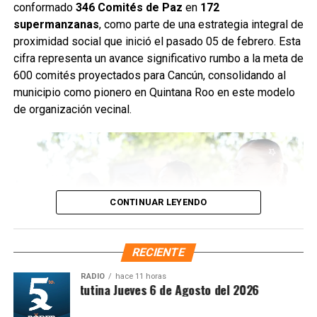
desechos que obstruyen el flujo pluvial. En la
conformado
346 Comités de Paz
en
172
Supermanzana 235 se complementó la jornada con una
supermanzanas
, como parte de una estrategia integral de
brigada de descacharrización para evitar la formación de
proximidad social que inició el pasado 05 de febrero. Esta
basureros clandestinos y promover la correcta
cifra representa un avance significativo rumbo a la meta de
disposición de muebles, electrodomésticos y llantas.
600 comités proyectados para Cancún, consolidando al
municipio como pionero en Quintana Roo en este modelo
Fuente: 5to Poder Agencia de Noticias
de organización vecinal.
CONTINUAR LEYENDO
RECIENTE
RADIO
hace 11 horas
Síntesis Matutina Jueves 6 de Agosto del 2026