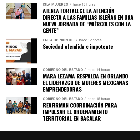
ISLA MUJERES
hace 13 horas
ATENEA FORTALECE LA ATENCIÓN
Recibe las noticias al instante
DIRECTA A LAS FAMILIAS ISLEÑAS EN UNA
NUEVA JORNADA DE “MIÉRCOLES CON LA
Únete al canal oficial de WhatsApp de
GENTE”
Quinto Poder
y recibe las noticias más
EN LA OPINIÓN DE:
hace 12 horas
importantes de Quintana Roo directamente
Sociedad ofendida e impotente
en tu teléfono.
Unirme al canal de WhatsApp
GOBIERNO DEL ESTADO
hace 14 horas
MARA LEZAMA RESPALDA EN ORLANDO
EL LIDERAZGO DE MUJERES MEXICANAS
EMPRENDEDORAS
GOBIERNO DEL ESTADO
hace 15 horas
REAFIRMAN COORDINACIÓN PARA
IMPULSAR EL ORDENAMIENTO
TERRITORIAL EN BACALAR