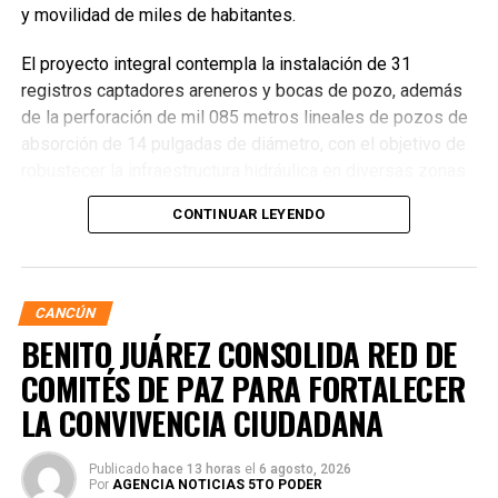
y movilidad de miles de habitantes.
El proyecto integral contempla la instalación de 31
registros captadores areneros y bocas de pozo, además
de la perforación de mil 085 metros lineales de pozos de
absorción de 14 pulgadas de diámetro, con el objetivo de
robustecer la infraestructura hidráulica en diversas zonas
de la ciudad. La Encargada de Despacho de la Presidencia
CONTINUAR LEYENDO
Municipal, Landy Guadalupe Canché Pantoja, supervisó
personalmente los avances junto con autoridades de
Obras Públicas y Construcción, verificando la nivelación de
vialidades donde se colocó la nueva infraestructura.
CANCÚN
BENITO JUÁREZ CONSOLIDA RED DE
COMITÉS DE PAZ PARA FORTALECER
LA CONVIVENCIA CIUDADANA
Publicado
hace 13 horas
el
6 agosto, 2026
Por
AGENCIA NOTICIAS 5TO PODER