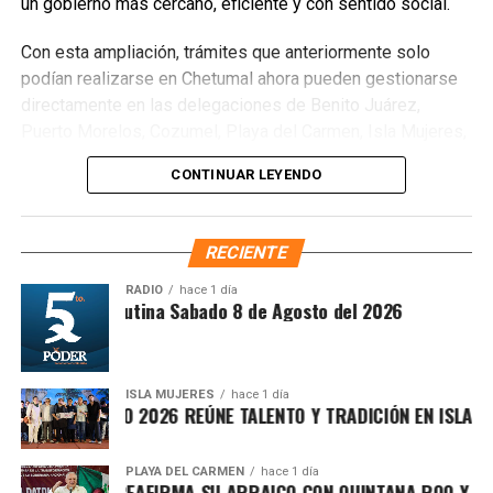
un gobierno más cercano, eficiente y con sentido social.
Con esta ampliación, trámites que anteriormente solo
podían realizarse en Chetumal ahora pueden gestionarse
directamente en las delegaciones de Benito Juárez,
Puerto Morelos, Cozumel, Playa del Carmen, Isla Mujeres,
Tulum y Felipe Carrillo Puerto, así como en las
CONTINUAR LEYENDO
subdelegaciones de Lázaro Cárdenas y José María
Morelos, siempre que la concesión corresponda a la
jurisdicción de cada oficina. Entre los procedimientos
RECIENTE
disponibles se encuentran
Cesión de derechos
,
Cesión
de derechos por defunción
,
Certificación de
RADIO
hace 1 día
Síntesis Matutina Sabado 8 de Agosto del 2026
derechos
,
Modificación de concesión
y
Designación
de beneficiarios
.
ISLA MUJERES
hace 1 día
EVICHE ISLEÑO 2026 REÚNE TALENTO Y TRADICIÓN EN ISLA MUJ
PLAYA DEL CARMEN
hace 1 día
AFA MARÍN REAFIRMA SU ARRAIGO CON QUINTANA ROO Y LLAM