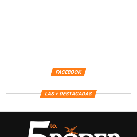
movilidad más incluyente y eficiente, colocando a las
personas en el centro de las políticas públicas y
garantizando que los servicios lleguen directamente a las
comunidades.
Fuente: 5to Poder Agencia de Noticias
FACEBOOK
LAS + DESTACADAS