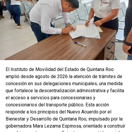
cualquier aviso preventivo. El ambiente húmedo y las altas
temperaturas seguirán siendo protagonistas en la región,
reforzando la importancia de medidas de autocuidado para
evitar golpes de calor.
Fuente: 5to Poder Agencia de Noticias
Recibe las noticias al instante
El Instituto de Movilidad del Estado de Quintana Roo
amplió desde agosto de 2026 la atención de trámites de
Únete al canal oficial de WhatsApp de
concesión en sus delegaciones municipales, una medida
Quinto Poder
y recibe las noticias más
que fortalece la descentralización administrativa y facilita
importantes de Quintana Roo directamente
el acceso a servicios para concesionarias y
en tu teléfono.
concesionarios del transporte público. Esta acción
responde a los principios del Nuevo Acuerdo por el
Unirme al canal de WhatsApp
Bienestar y Desarrollo de Quintana Roo, impulsado por la
gobernadora Mara Lezama Espinosa, orientado a construir