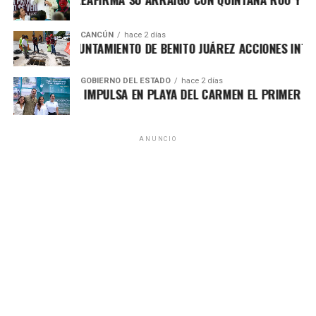
CANCÚN
hace 2 días
ORTALECE AYUNTAMIENTO DE BENITO JUÁREZ ACCIONES INTEGR
GOBIERNO DEL ESTADO
hace 2 días
ARA LEZAMA IMPULSA EN PLAYA DEL CARMEN EL PRIMER CENT
ANUNCIO
El titular del IMOVEQROO, Rafael Hernández Kotasek,
destacó que acercar estos servicios representa un avance
significativo para el sector transporte, al reducir tiempos
de traslado, costos y procesos burocráticos, además de
fortalecer una atención más transparente y accesible. Para
las concesiones de Chetumal, Bacalar y Mahahual, la
recepción de documentos continuará realizándose en las
oficinas centrales ubicadas en la capital del estado.
Con estas acciones, el IMOVEQROO consolida una