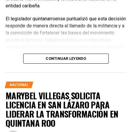
entidad caribeña.
El legislador quintanarroense puntualizó que esta decisión
responde de manera directa al llamado de la militancia y a
la convicción de fortalecer las bases del movimiento
desde el territorio. Segura reafirmó su compromiso
irrestricto con el proyecto transformador que encabeza la
presidenta de la República, Claudia Sheinbaum Pardo,
CONTINUAR LEYENDO
asegurando que la consolidación del bienestar social
demanda un despliegue operativo de tiempo completo
junto a las familias de su estado natal.
NACIONAL
MARYBEL VILLEGAS SOLICITA
LICENCIA EN SAN LÁZARO PARA
LIDERAR LA TRANSFORMACIÓN EN
QUINTANA ROO