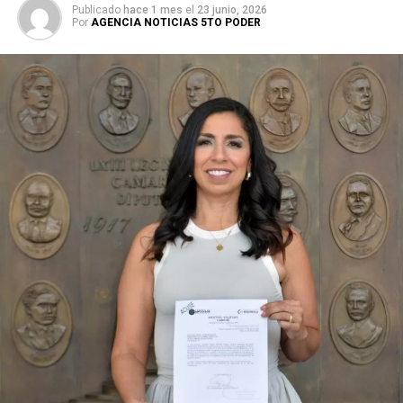
Publicado
hace 1 mes
el
23 junio, 2026
Por
AGENCIA NOTICIAS 5TO PODER
Durante su encargo en la Cámara Alta, Gino Segura centró
su agenda legislativa en iniciativas orientadas a
robustecer el desarrollo económico, la sustentabilidad
turística y la equidad social. Sin embargo, enfatizó que la
coyuntura actual exige priorizar la organización comunitaria
para asegurar la continuidad del proyecto político en la
región sureste del país.
Con esta determinación, el senador abre una etapa
decisiva en su trayectoria pública, apostando por una
estrategia de cercanía ciudadana. Su retorno a Quintana
Roo busca garantizar la cohesión de las estructuras de
izquierda de cara a los próximos retos políticos. El relevo
institucional se procesará conforme a los tiempos legales