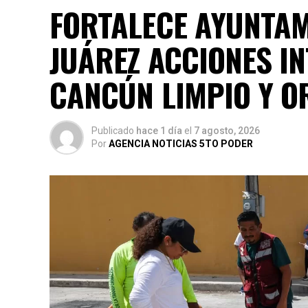
FORTALECE AYUNTAM
JUÁREZ ACCIONES I
CANCÚN LIMPIO Y 
Publicado
hace 1 día
el
7 agosto, 2026
Por
AGENCIA NOTICIAS 5TO PODER