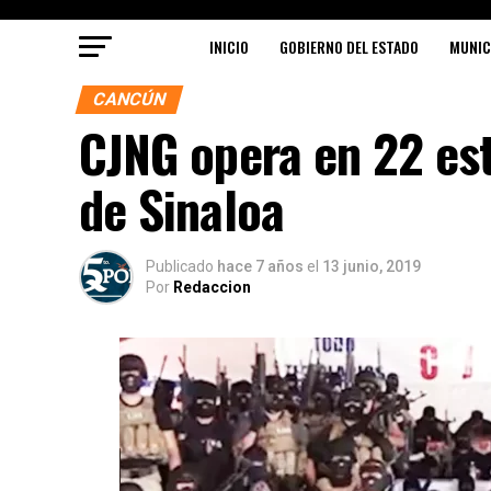
INICIO
GOBIERNO DEL ESTADO
MUNIC
CANCÚN
CJNG opera en 22 est
de Sinaloa
Publicado
hace 7 años
el
13 junio, 2019
Por
Redaccion