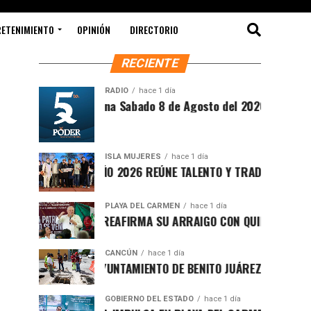
RETENIMIENTO
OPINIÓN
DIRECTORIO
RECIENTE
RADIO
hace 1 día
Síntesis Matutina Sabado 8 de Agosto del 2026
ISLA MUJERES
hace 1 día
CEVICHE ISLEÑO 2026 REÚNE TALENTO Y TRADICIÓN EN ISLA M
PLAYA DEL CARMEN
hace 1 día
RAFA MARÍN REAFIRMA SU ARRAIGO CON QUINTANA ROO Y LL
CANCÚN
hace 1 día
FORTALECE AYUNTAMIENTO DE BENITO JUÁREZ ACCIONES INTE
GOBIERNO DEL ESTADO
hace 1 día