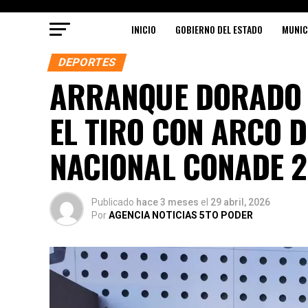
INICIO
GOBIERNO DEL ESTADO
MUNIC
DEPORTES
ARRANQUE DORADO 
EL TIRO CON ARCO D
NACIONAL CONADE 
Publicado
hace 3 meses
el
29 abril, 2026
Por
AGENCIA NOTICIAS 5TO PODER