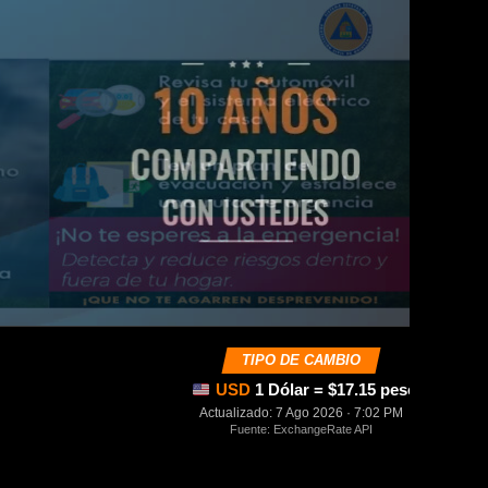
TIPO DE CAMBIO
USD
1 Dólar = $17.15 pesos mexica
Actualizado: 7 Ago 2026 · 7:02 PM
Fuente: ExchangeRate API