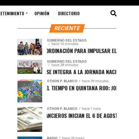
RETENIMIENTO
OPINIÓN
DIRECTORIO
RECIENTE
GOBIERNO DEL ESTADO
hace 16 minutos
REAFIRMAN COORDINACIÓN PARA IMPULSAR EL ORDENAMIENTO
GOBIERNO DEL ESTADO
hace 28 minutos
QUINTANA ROO SE INTEGRA A LA JORNADA NACIONAL DE REFOR
OTHON P. BLANCO
hace 39 minutos
PRONÓSTICO DEL TIEMPO EN QUINTANA ROO: JORNADA CALUROS
OTHON P. BLANCO
hace 1 hora
MERCADOS FINANCIEROS INICIAN EL 6 DE AGOSTO CON VOLATIL
RADIO
hace 20 horas